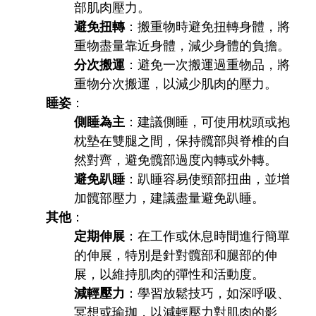
部肌肉壓力。
避免扭轉
：搬重物時避免扭轉身體，將
重物盡量靠近身體，減少身體的負擔。
分次搬運
：避免一次搬運過重物品，將
重物分次搬運，以減少肌肉的壓力。
睡姿
：
側睡為主
：建議側睡，可使用枕頭或抱
枕墊在雙腿之間，保持髖部與脊椎的自
然對齊，避免髖部過度內轉或外轉。
避免趴睡
：趴睡容易使頸部扭曲，並增
加髖部壓力，建議盡量避免趴睡。
其他
：
定期伸展
：在工作或休息時間進行簡單
的伸展，特別是針對髖部和腿部的伸
展，以維持肌肉的彈性和活動度。
減輕壓力
：學習放鬆技巧，如深呼吸、
冥想或瑜珈，以減輕壓力對肌肉的影