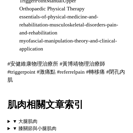
TriggerPointManualUpper
Orthopaedic Physical Therapy
essentials-of-physical-medicine-and-
rehabilitation-musculoskeletal-disorders-pain-
and-rehabilitation
myofascial-manipulation-theory-and-clinical-
application
#安健維康物理治療所 #黃博靖物理治療師
#triggerpoint #激痛點 #referrelpain #轉移痛 #閉孔內
肌
肌肉相關文章索引
▼ 大腿肌肉
▼ 膝關節與小腿肌肉