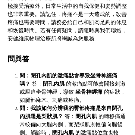
極接受治療外，日常生活中的自我保健和姿勢調整
也非常重要。請記住，疼痛不是一天造成的，改善
疼痛也需要時間，請務必給自己和肌肉足夠的休息
和恢復時間。若有任何疑問，請隨時與我們聯絡，
安健維康物理治療所將竭誠為您服務。
問與答
問：閉孔內肌的激痛點會導致坐骨神經痛
嗎？
答：
閉孔內肌
的激痛點可能會間接刺激
或壓迫坐骨神經，導致
坐骨神經痛
的症狀，
如腿部麻木、刺痛或疼痛。
問：我該如何分辨我的臀部疼痛是來自閉孔
內肌還是梨狀肌？
答：
閉孔內肌
的轉移痛通
常較偏向大腿內側，而梨狀肌則較偏向腿後
側。觸診時，
閉孔內肌
的激痛點位置也較