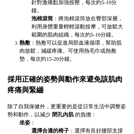
針對激痛點加強按壓，每次約5-10分
鐘。
泡棉滾筒
：將泡棉滾筒放在臀部深層，
利用身體重量輕輕滾動按摩，可放鬆大
範圍的肌肉組織，每次約5-10分鐘。
熱敷
：熱敷可以促進局部血液循環，幫助肌
肉放鬆，減緩疼痛。可使用熱毛巾或熱敷
墊，每次約15-20分鐘。
採用正確的姿勢與動作來避免該肌肉
疼痛與緊繃
除了自我保健外，更重要的是從日常生活中調整姿
勢和動作，以減少
閉孔內肌
的負擔：
坐姿
：
選擇合適的椅子
：選擇有良好腰部支撐