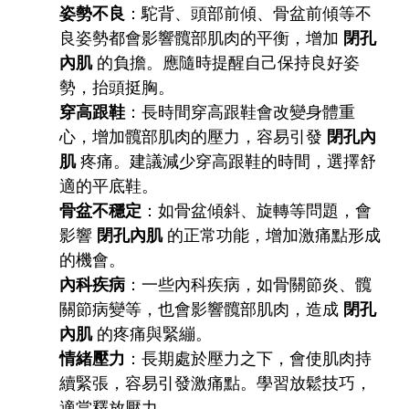
姿勢不良
：駝背、頭部前傾、骨盆前傾等不
良姿勢都會影響髖部肌肉的平衡，增加
閉孔
內肌
的負擔。應隨時提醒自己保持良好姿
勢，抬頭挺胸。
穿高跟鞋
：長時間穿高跟鞋會改變身體重
心，增加髖部肌肉的壓力，容易引發
閉孔內
肌
疼痛。建議減少穿高跟鞋的時間，選擇舒
適的平底鞋。
骨盆不穩定
：如骨盆傾斜、旋轉等問題，會
影響
閉孔內肌
的正常功能，增加激痛點形成
的機會。
內科疾病
：一些內科疾病，如骨關節炎、髖
關節病變等，也會影響髖部肌肉，造成
閉孔
內肌
的疼痛與緊繃。
情緒壓力
：長期處於壓力之下，會使肌肉持
續緊張，容易引發激痛點。學習放鬆技巧，
適當釋放壓力。