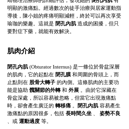
靖物理治療師的詳細評估，發現她的
閉孔內肌
有
明顯的激痛點。經過數次的徒手治療與居家運動指
導後，陳小姐的疼痛明顯減輕，終於可以再次享受
瑜珈的樂趣。這就是
閉孔內肌
造成的困擾，但只
要對症下藥，就能有效解決。
肌肉介紹
閉孔內肌
(Obturator Internus) 是一條位於骨盆深層
的肌肉，它的起點在
閉孔膜
和周圍的骨頭上，而
止點則在
股骨大轉子
的內側。這條肌肉的主要功
能是協助
髖關節的外轉
和
外展
。由於它深藏在
骨盆深處，所以容易被忽略，但當它出現激痛點
時，卻會產生廣泛的
轉移痛
。
閉孔內肌
容易產生
激痛點的原因很多，包括
長時間久坐
、
姿勢不良
、或
運動過度
等。