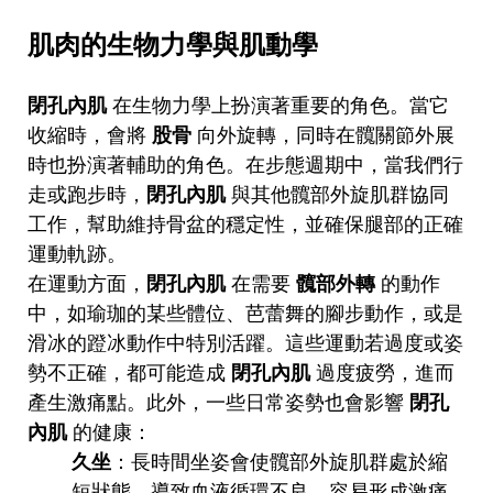
肌肉的生物力學與肌動學
閉孔內肌
在生物力學上扮演著重要的角色。當它
收縮時，會將
股骨
向外旋轉，同時在髖關節外展
時也扮演著輔助的角色。在步態週期中，當我們行
走或跑步時，
閉孔內肌
與其他髖部外旋肌群協同
工作，幫助維持骨盆的穩定性，並確保腿部的正確
運動軌跡。
在運動方面，
閉孔內肌
在需要
髖部外轉
的動作
中，如瑜珈的某些體位、芭蕾舞的腳步動作，或是
滑冰的蹬冰動作中特別活躍。這些運動若過度或姿
勢不正確，都可能造成
閉孔內肌
過度疲勞，進而
產生激痛點。此外，一些日常姿勢也會影響
閉孔
內肌
的健康：
久坐
：長時間坐姿會使髖部外旋肌群處於縮
短狀態，導致血液循環不良，容易形成激痛