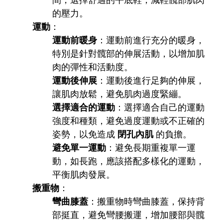
的壓力。
運動
：
運動前暖身
：運動前進行充分的暖身，
特別是針對髖部的伸展活動，以增加肌
肉的彈性和活動度。
運動後伸展
：運動後進行足夠的伸展，
讓肌肉放鬆，避免肌肉過度緊繃。
選擇適合的運動
：選擇適合自己的運動
強度和種類，避免過度運動或不正確的
姿勢，以免造成
閉孔內肌
的負擔。
避免單一運動
：避免長期重複單一運
動，如長跑，應該搭配多樣化的運動，
平衡肌肉發展。
搬重物
：
彎曲膝蓋
：搬重物時彎曲膝蓋，保持背
部挺直，避免彎腰搬運，增加腰部與髖