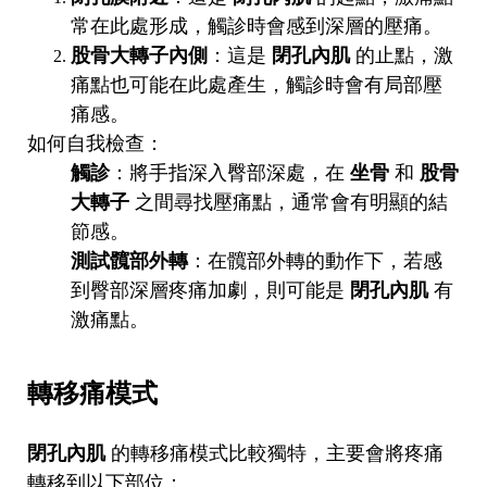
常在此處形成，觸診時會感到深層的壓痛。
股骨大轉子內側
：這是
閉孔內肌
的止點，激
痛點也可能在此處產生，觸診時會有局部壓
痛感。
如何自我檢查：
觸診
：將手指深入臀部深處，在
坐骨
和
股骨
大轉子
之間尋找壓痛點，通常會有明顯的結
節感。
測試髖部外轉
：在髖部外轉的動作下，若感
到臀部深層疼痛加劇，則可能是
閉孔內肌
有
激痛點。
轉移痛模式
閉孔內肌
的轉移痛模式比較獨特，主要會將疼痛
轉移到以下部位：