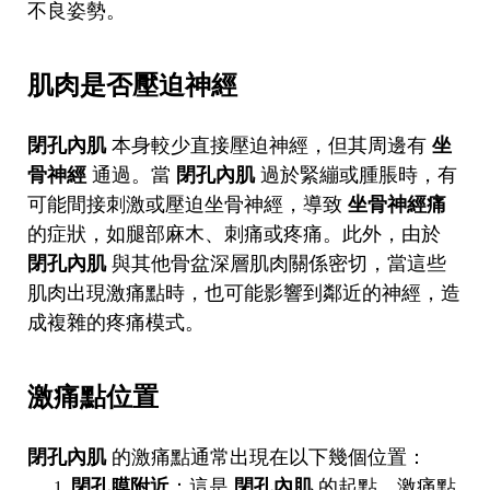
不良姿勢。
肌肉是否壓迫神經
閉孔內肌
本身較少直接壓迫神經，但其周邊有
坐
骨神經
通過。當
閉孔內肌
過於緊繃或腫脹時，有
可能間接刺激或壓迫坐骨神經，導致
坐骨神經痛
的症狀，如腿部麻木、刺痛或疼痛。此外，由於
閉孔內肌
與其他骨盆深層肌肉關係密切，當這些
肌肉出現激痛點時，也可能影響到鄰近的神經，造
成複雜的疼痛模式。
激痛點位置
閉孔內肌
的激痛點通常出現在以下幾個位置：
閉孔膜附近
：這是
閉孔內肌
的起點，激痛點