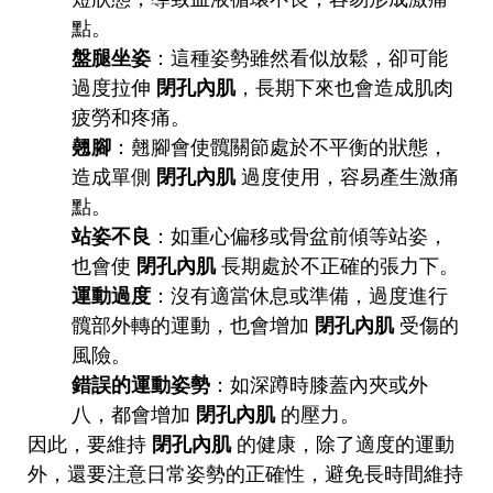
點。
盤腿坐姿
：這種姿勢雖然看似放鬆，卻可能
過度拉伸
閉孔內肌
，長期下來也會造成肌肉
疲勞和疼痛。
翹腳
：翹腳會使髖關節處於不平衡的狀態，
造成單側
閉孔內肌
過度使用，容易產生激痛
點。
站姿不良
：如重心偏移或骨盆前傾等站姿，
也會使
閉孔內肌
長期處於不正確的張力下。
運動過度
：沒有適當休息或準備，過度進行
髖部外轉的運動，也會增加
閉孔內肌
受傷的
風險。
錯誤的運動姿勢
：如深蹲時膝蓋內夾或外
八，都會增加
閉孔內肌
的壓力。
因此，要維持
閉孔內肌
的健康，除了適度的運動
外，還要注意日常姿勢的正確性，避免長時間維持