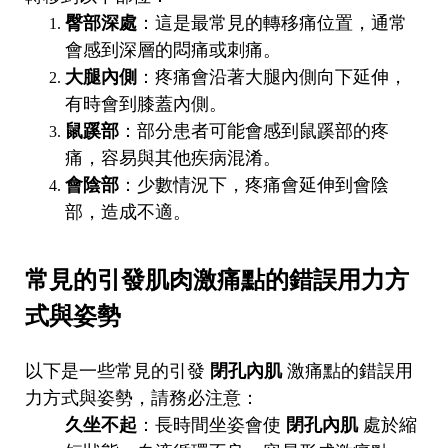
臀部深處
：這是最常見的轉移痛位置，通常
會感到深層的悶痛或刺痛。
大腿內側
：疼痛會沿著大腿內側向下延伸，
有時會到膝蓋內側。
鼠蹊部
：部分患者可能會感到鼠蹊部的疼
痛，容易與其他疾病混淆。
會陰部
：少數情況下，疼痛會延伸到會陰
部，造成不適。
常見的引發肌肉激痛點的錯誤用力方
式與姿勢
以下是一些常見的引發
閉孔內肌
激痛點的錯誤用
力方式與姿勢，請務必注意：
久坐不起
：長時間坐姿會使
閉孔內肌
處於縮