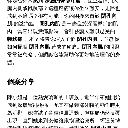
你是否經常感到
深層的臀部疼痛
，甚至延伸到大
腿內側或鼠蹊部？這種疼痛讓你坐立難安，走路也
感到不適嗎？很有可能，你的困擾來自於
閉孔內
肌
的激痛點！
閉孔內肌
是一條位於深層臀部的肌
肉，當它出現激痛點時，會引發讓人難以忍受的
轉移痛
。本文將帶你深入了解
閉孔內肌
，並教你
如何擺脫
閉孔內肌
造成的疼痛。
閉孔內肌
的問題
常常被忽略，但認識它能幫助你更好地管理你的身
體。
個案分享
陳小姐是一位熱愛瑜珈的上班族，近半年來她開始
感到深層臀部疼痛，尤其在做髖部外轉的動作時更
為明顯。她嘗試了各種伸展運動，但疼痛仍然反覆
出現。直到她來到安健維康物理治療所，經過黃博