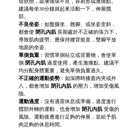
短狀態，血液循環不良，容易形成激痛點。
建議每坐30分鐘就起來活動一下，伸展髖
部。
不良坐姿
：如盤腿坐、翹腳、或坐姿歪斜，
都會使
閉孔內肌
長期處於不正確的張力下，
導致肌肉疲勞。應保持腰背挺直，雙腳平放
地面的坐姿。
單側負重
：習慣單側站立或背重物，會使單
側
閉孔內肌
過度使用，產生激痛點。建議平
均分配身體重量，避免單側負重過久。
不正確的運動姿勢
：如深蹲時膝蓋內夾或外
八，都會增加
閉孔內肌
的壓力，增加受傷風
險。
運動過度
：沒有適當休息或準備，過度進行
髖部外轉的運動，也會增加
閉孔內肌
受傷的
風險。運動後應進行足夠的伸展，並給予肌
肉足夠的休息時間。