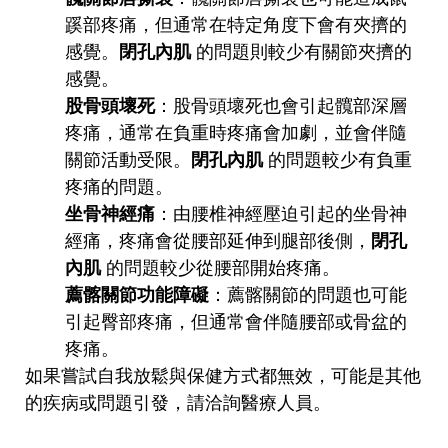
蹊部疼痛，但通常在特定角度下會有夾擠的
感覺。
閉孔內肌
的問題則較少有關節夾擠的
感覺。
股骨頭壞死
：股骨頭壞死也會引起髖部深層
疼痛，通常在負重時疼痛會加劇，並會伴隨
關節活動受限。
閉孔內肌
的問題較少有負重
疼痛的問題。
坐骨神經痛
：由腰椎神經壓迫引起的坐骨神
經痛，疼痛會從腰部延伸到腿部後側，
閉孔
內肌
的問題較少從腰部開始疼痛。
薦髂關節功能障礙
：薦髂關節的問題也可能
引起臀部疼痛，但通常會伴隨腰部或骨盆的
疼痛。
如果嘗試自我放鬆與保健方式都無效，可能是其他
的疾病或問題引發，請洽詢醫療人員。