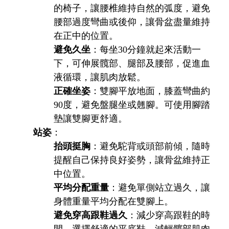
的椅子，讓腰椎維持自然的弧度，避免
腰部過度彎曲或後仰，讓骨盆盡量維持
在正中的位置。
避免久坐
：每坐30分鐘就起來活動一
下，可伸展髖部、腿部及腰部，促進血
液循環，讓肌肉放鬆。
正確坐姿
：雙腳平放地面，膝蓋彎曲約
90度，避免盤腿坐或翹腳。可使用腳踏
墊讓雙腳更舒適。
站姿
：
抬頭挺胸
：避免駝背或頭部前傾，隨時
提醒自己保持良好姿勢，讓骨盆維持正
中位置。
平均分配重量
：避免單側站立過久，讓
身體重量平均分配在雙腳上。
避免穿高跟鞋過久
：減少穿高跟鞋的時
間，選擇舒適的平底鞋，減輕髖部肌肉