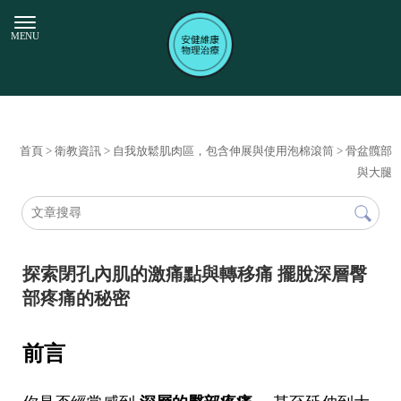
首頁
>
衛教資訊
>
自我放鬆肌肉區，包含伸展與使用泡棉滾筒
>
骨盆髖部
與大腿
探索閉孔內肌的激痛點與轉移痛 擺脫深層臀
部疼痛的秘密
前言