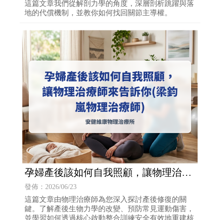
這篇文章我們從解剖力學的角度，深層剖析跳躍與落
地的代償機制，並教你如何找回關節主導權。
孕婦產後該如何自我照顧，讓物理治療
師來告訴你(梁鈞嵐物理治療師)
發佈：2026/06/23
這篇文章由物理治療師為您深入探討產後修復的關
鍵。了解產後生物力學的改變、預防常見運動傷害，
並學習如何透過核心啟動整合訓練安全有效地重建核