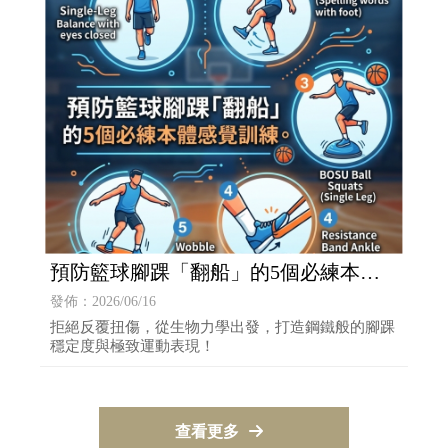
預防籃球腳踝「翻船」的5個必練本體
感覺訓練。
發佈：2026/06/16
拒絕反覆扭傷，從生物力學出發，打造鋼鐵般的腳踝
穩定度與極致運動表現！
查看更多