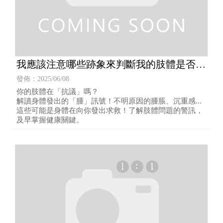
我應該注意哪些跡象來判斷我的肢體是否出
現問題？
發佈：2025/06/08
你的肢體在「抗議」嗎？
解讀身體發出的「腫」訊號！不明原因的腫脹、沉重感...
這些可能是身體在向你發出求救！了解肢體問題的警訊，
及早掌握健康關鍵。