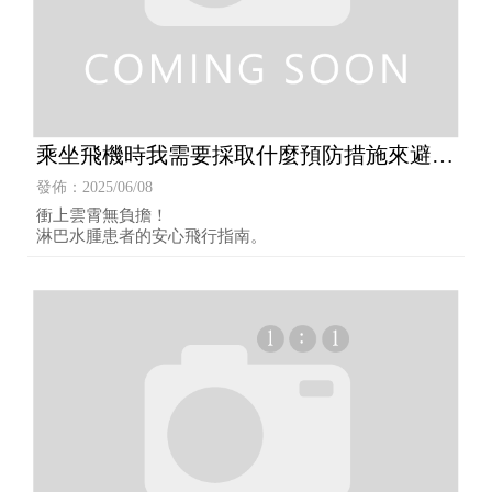
乘坐飛機時我需要採取什麼預防措施來避免
淋巴水腫加劇？
發佈：2025/06/08
衝上雲霄無負擔！
淋巴水腫患者的安心飛行指南。