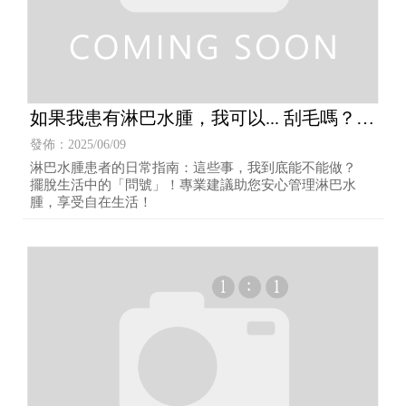
如果我患有淋巴水腫，我可以... 刮毛嗎？坐
熱水澡或曬太陽嗎？
發佈：2025/06/09
淋巴水腫患者的日常指南：這些事，我到底能不能做？
擺脫生活中的「問號」！專業建議助您安心管理淋巴水
腫，享受自在生活！