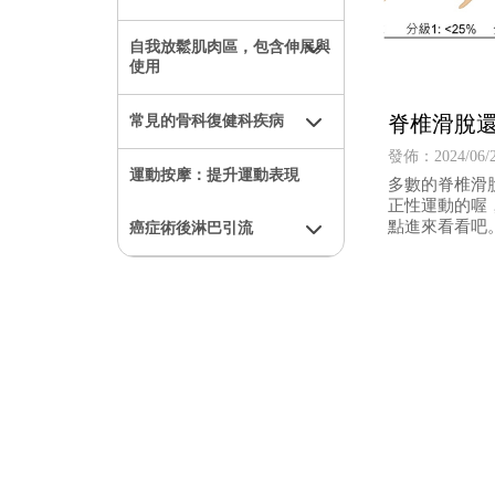
自我放鬆肌肉區，包含伸展與
使用
脊椎滑脫
常見的骨科復健科疾病
發佈：2024/06/
運動按摩：提升運動表現
多數的脊椎滑
正性運動的喔
點進來看看吧
癌症術後淋巴引流