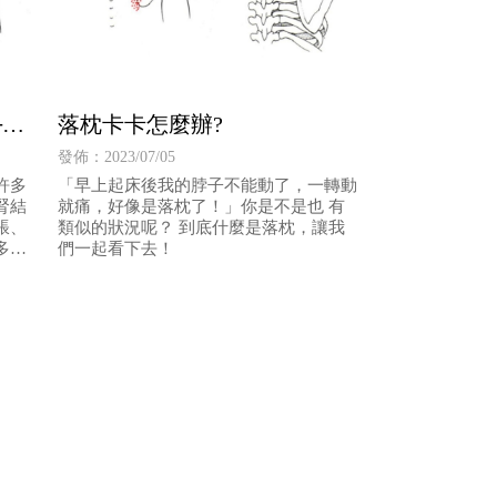
─慢
落枕卡卡怎麼辦?
發佈：2023/07/05
許多
「早上起床後我的脖子不能動了，一轉動
腎結
就痛，好像是落枕了！」你是不是也 有
脹、
類似的狀況呢？ 到底什麼是落枕，讓我
多種
們一起看下去！
不