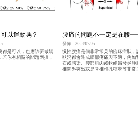
還可以運動嗎？
腰痛的問題不一定是在腰─
性腰痛淺談
25
發佈：2023/07/05
脫都是可以，也應該要做矯
慢性腰痛是個非常常見的臨床症狀，
，若你有相關的問題困擾，
狀況都會造成腰部疼痛與不適，例如
。
石或感染、腰部肌肉或軟組織發炎腫
椎間盤突出或是脊椎椎孔狹窄等非常
狀況，每個情況的成因和病理機制都
同，相對的治療介入方式