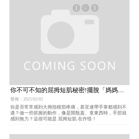
你不可不知的屈拇短肌秘密!擺脫「媽媽
手」
發佈：2025/02/02
你是否常常感到大拇指根部疼痛，甚至連帶手掌都感到不
適？做一些抓握的動作，像是開瓶蓋、拿東西時，手部就
感到無力？這很可能是 屈拇短肌 在作怪！