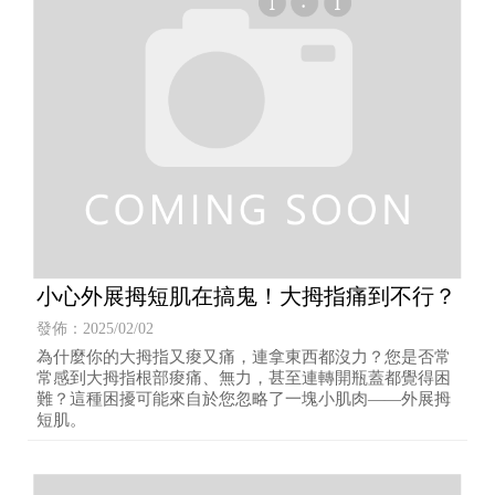
小心外展拇短肌在搞鬼！大拇指痛到不行？
發佈：2025/02/02
為什麼你的大拇指又痠又痛，連拿東西都沒力？您是否常
常感到大拇指根部痠痛、無力，甚至連轉開瓶蓋都覺得困
難？這種困擾可能來自於您忽略了一塊小肌肉——外展拇
短肌。