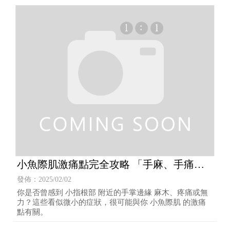
小魚際肌激痛點完全攻略 「手麻、手痛、
無力？」：解鎖你小指邊緣的秘密
發佈：2025/02/02
你是否曾感到 小指根部 附近的手掌邊緣 麻木、疼痛或無
力？這些看似微小的症狀，很可能與你 小魚際肌 的激痛
點有關。