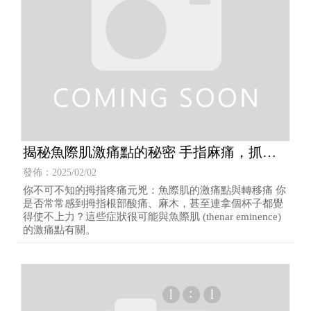
揭秘魚際肌激痛點的秘密 手指麻痛，抓握
無力？
發佈：2025/02/02
你不可不知的拇指疼痛元兇：魚際肌的激痛點與轉移痛 你
是否常常感到拇指根部酸痛、麻木，甚至連拿個杯子都覺
得使不上力？這些症狀很可能與魚際肌 (thenar eminence)
的激痛點有關。