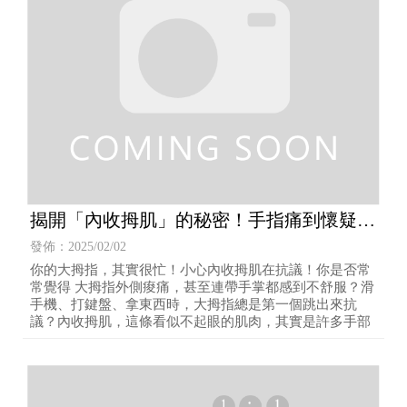
揭開「內收拇肌」的秘密！手指痛到懷疑人
生？
發佈：2025/02/02
你的大拇指，其實很忙！小心內收拇肌在抗議！你是否常
常覺得 大拇指外側痠痛，甚至連帶手掌都感到不舒服？滑
手機、打鍵盤、拿東西時，大拇指總是第一個跳出來抗
議？內收拇肌，這條看似不起眼的肌肉，其實是許多手部