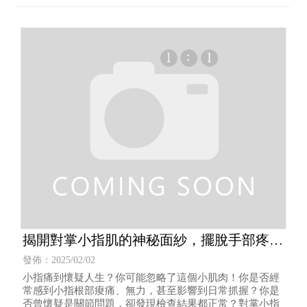
揭開對掌小指肌的神秘面紗，擺脫手部疼痛
的困擾！
發佈：2025/02/02
小指痛到懷疑人生？你可能忽略了這個小肌肉！你是否經
常感到小指根部痠痛、無力，甚至影響到日常抓握？你是
否曾懷疑是關節問題，卻發現檢查結果都正常？對掌小指