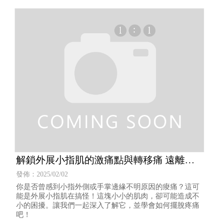
解鎖外展小指肌的激痛點與轉移痛 遠離小
指痠痛
發佈：2025/02/02
你是否曾感到小指外側或手掌邊緣不明原因的痠痛？這可
能是外展小指肌在搞怪！這塊小小的肌肉，卻可能造成不
小的困擾。讓我們一起深入了解它，並學會如何擺脫疼痛
吧！