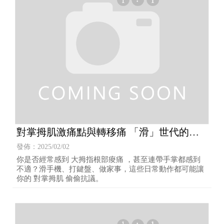
對掌拇肌激痛點與轉移痛 「滑」世代的拇
指危機
發佈：2025/02/02
你是否經常感到 大拇指根部痠痛 ，甚至連帶手掌都感到
不適？滑手機、打鍵盤、做家事，這些日常動作都可能讓
你的 對掌拇肌 偷偷抗議。