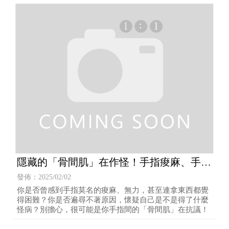
隱藏的「骨間肌」在作怪！手指痠麻、手無
力？
發佈：2025/02/02
你是否曾感到手指莫名的痠麻、無力，甚至連拿東西都覺
得困難？你是否遍尋不著原因，懷疑自己是不是得了什麼
怪病？別擔心，很可能是你手指間的「骨間肌」在抗議！