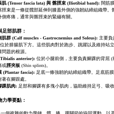
Tensor fascia lata) 與 髂脛束 (Iliotibial band):
闊筋膜
脛束是一條從髖部延伸到膝蓋外側的強韌結締組織帶。髂脛束症候群
外側疼痛，通常與髂脛束的緊繃有關。
與足部肌群：
(Calf muscles - Gastrocnemius and Soleus):
主要負
eus) 位於腓腸肌下方。這些肌肉對於跑步、跳躍以及維
踝問題的根源。
bialis anterior):
位於小腿前側，主要負責腳踝的背屈 (
痛或
脛夾板
(Shin splints)。
lantar fascia):
足底一條強韌的結締組織帶。足底筋膜
附著在腳跟處。
腳踝肌肉:
足部和腳踝有多塊小肌肉，協助維持足弓、吸收
物力學要點：
是一個複雜的動力學鏈。髖、膝、踝關節的協同運動，以