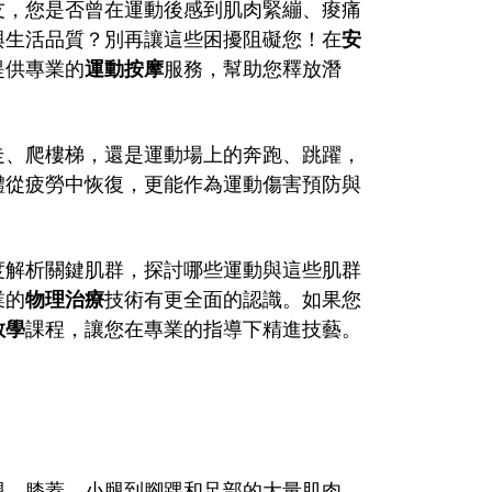
友，您是否曾在運動後感到肌肉緊繃、痠痛
與生活品質？別再讓這些困擾阻礙您！在
安
提供專業的
運動按摩
服務，幫助您釋放潛
走、爬樓梯，還是運動場上的奔跑、跳躍，
體從疲勞中恢復，更能作為運動傷害預防與
度解析關鍵肌群，探討哪些運動與這些肌群
業的
物理治療
技術有更全面的認識。如果您
教學
課程，讓您在專業的指導下精進技藝。
腿、膝蓋、小腿到腳踝和足部的大量肌肉、