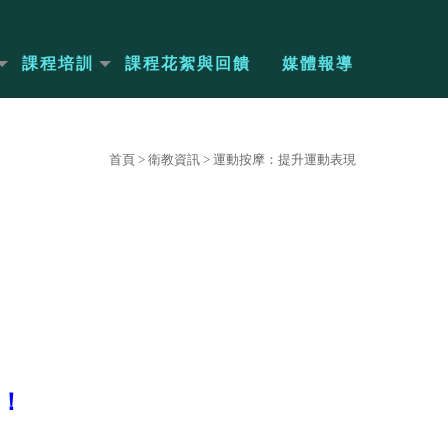
課程培訓
課程花絮與回饋
媒體報導
首頁
>
衛教資訊
>
運動按摩：提升運動表現
！