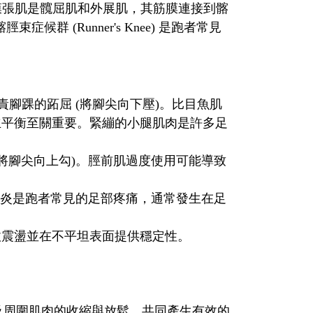
張肌是髖屈肌和外展肌，其筋膜連接到髂
 (Runner's Knee) 是跑者常見
責腳踝的跖屈 (將腳尖向下壓)。比目魚肌
持站立平衡至關重要。緊繃的小腿肌肉是許多足
將腳尖向上勾)。脛前肌過度使用可能導致
炎是跑者常見的足部疼痛，通常發生在足
震盪並在不平坦表面提供穩定性。
及周圍肌肉的收縮與放鬆，共同產生有效的