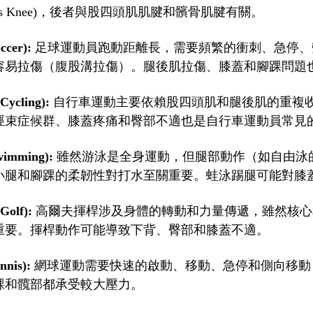
per's Knee)，後者與股四頭肌肌腱和髕骨肌腱有關。
cer):
足球運動員跑動距離長，需要頻繁的衝刺、急停、
容易拉傷（腹股溝拉傷）。腿後肌拉傷、膝蓋和腳踝問題
ycling):
自行車運動主要依賴股四頭肌和腿後肌的重複
脛束症候群、膝蓋疼痛和臀部不適也是自行車運動員常見
imming):
雖然游泳是全身運動，但腿部動作（如自由泳
小腿和腳踝的柔韌性對打水至關重要。蛙泳踢腿可能對膝
olf):
高爾夫揮桿涉及身體的轉動和力量傳遞，雖然核心
重要。揮桿動作可能導致下背、臀部和膝蓋不適。
nis):
網球運動需要快速的啟動、移動、急停和側向移動
踝和髖部都承受較大壓力。