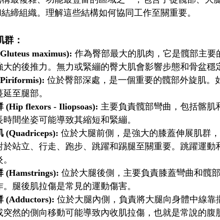
和結締組織。理解這些結構如何協同工作至關重要。
肌群：
luteus maximus):
作為臀部最大的肌肉，它是髖部主要
強大的後推力。無力或緊繃的臀大肌會影響步態和骨盆穩
riformis):
位於臀部深處，是一個重要的髖部外旋肌。
蔓延至腿部。
ip flexors - Iliopsoas):
主要負責髖部彎曲，包括髂肌
長時間坐姿可能導致其縮短和緊繃。
Quadriceps):
位於大腿前側，是強大的膝蓋伸展肌群，
對於站立、行走、跑步、跳躍和踢腿至關重要。跳躍運動
炎。
Hamstrings):
位於大腿後側，主要負責膝蓋彎曲和髖部
作。腿後肌拉傷是常見的運動傷害。
Adductors):
位於大腿內側，負責將大腿向身體中線靠攏
或突然的側向移動可能導致內收肌拉傷，也就是常說的腹