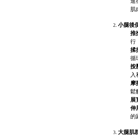
進
肌
小腿後側肌
推撫
行
揉捏
循
按壓
入
摩擦
鬆
展寬
伸展
的
大腿肌群 (