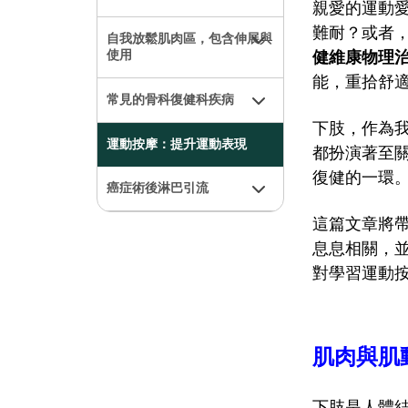
親愛的運動
難耐？或者
自我放鬆肌肉區，包含伸展與
健維康物理
使用
能，重拾舒
常見的骨科復健科疾病
下肢，作為
運動按摩：提升運動表現
都扮演著至
復健的一環
癌症術後淋巴引流
這篇文章將
息息相關，
對學習運動
肌肉與肌
下肢是人體