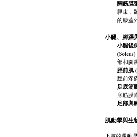
闊筋膜張肌 (
脛束，髂
的膝蓋
小腿、腳踝
小腿後側肌群 
(Sol
部和腳
脛前肌 (Ti
脛前疼
足底筋膜 (P
底筋膜
足部與
肌動學與生
下肢的運動