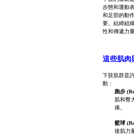
步態和運動
和足部的動
要。結締組
性和傳遞力
這些肌肉
下肢肌群是
動：
跑步 (Ru
肌和臀
痛。
籃球 (Bas
後肌力