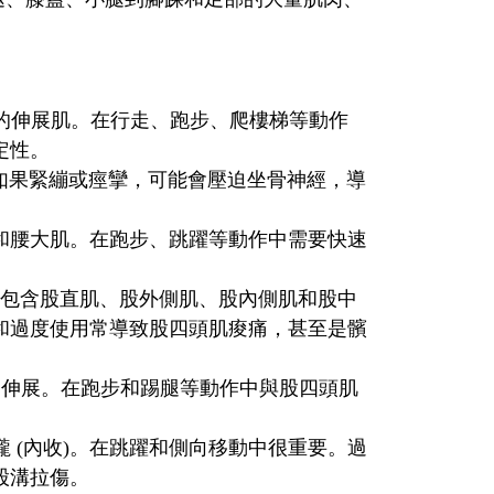
的伸展肌。在行走、跑步、爬樓梯等動作
定性。
如果緊繃或痙攣，可能會壓迫坐骨神經，導
和腰大肌。在跑步、跳躍等動作中需要快速
包含股直肌、股外側肌、股內側肌和股中
和過度使用常導致股四頭肌痠痛，甚至是髕
伸展。在跑步和踢腿等動作中與股四頭肌
 (內收)。在跳躍和側向移動中很重要。過
股溝拉傷。