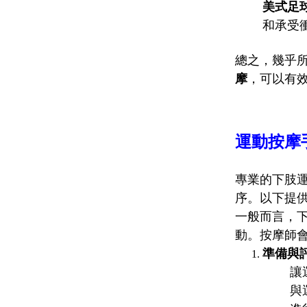
美式足球 (
和承受
總之，幾乎
摩
，可以有
運動按摩
專業的下肢
序。以下提
一般而言，
動。按摩師
準備與評估 
讓
與