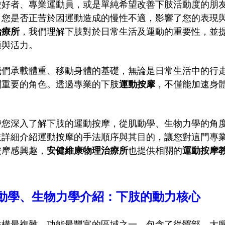
愛好者、專業運動員，或是單純希望改善下肢活動度的朋
，您是否正苦於因運動造成的慢性不適，影響了您的表現
治療所
，我們理解下肢對於日常生活及運動的重要性，並
適與活力。
我們承載體重、移動身體的基礎，無論是日常生活中的行
關重要的角色。透過專業的下肢
運動按摩
，不僅能加速身
。
帶您深入了解下肢的運動按摩，從肌動學、生物力學的角
並詳細介紹運動按摩的手法順序與其目的，讓您對這門專
按摩感興趣，
安健維康物理治療所
也提供相關的
運動按摩
動學、生物力學介紹：下肢的動力核心
結構最複雜、功能最豐富的區域之一，包含了從髖部、大