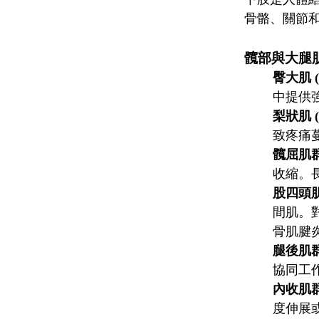
骨骼、關節
髖部與大腿
臀大肌 (G
中提供
梨狀肌 (Pi
致疼痛
髖屈肌群 (H
收縮。
股四頭肌 (
間肌。
骨肌腱
腿後肌群 (
協同工
內收肌群 (
度伸展