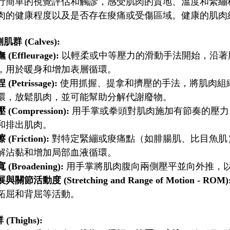
行簡單的視覺評估和觸診，感受肌肉的質地、溫度和緊繃
肉的健康程度以及是否存在痠痛或受傷區域。健康的肌肉
群 (Calves):
 (Effleurage):
以輕柔或中等壓力的滑動手法開始，沿著
，用於暖身和增加表層循環。
 (Petrissage):
使用抓握、提拿和擠壓的手法，將肌肉組
環，放鬆肌肉，並可能幫助分解代謝廢物。
 (Compression):
用手掌或拳頭對肌肉施加有節奏的壓力
和排出肌肉。
 (Friction):
對特定緊繃或痠痛點（如腓腸肌、比目魚肌
解沾黏和增加局部血液循環。
 (Broadening):
用手掌將肌肉腹向兩側壓平並向外推，
與關節活動度 (Stretching and Range of Motion - ROM)
跖屈和背屈等活動。
Thighs):