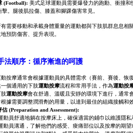
Football):
美式足球運動員需要爆發力的跑動、衝撞和
衝擊。腿後肌拉傷、膝蓋和腳踝傷害常見。
所有需要移動和承載身體重量的運動都與下肢肌群息息相
效地預防傷害、提升表現。
手法順序：循序漸進的呵護
運動按摩通常會根據運動員的具體需求（賽前、賽後、恢
供一個通用的下肢
運動按摩
流程和常用手法，作為
運動按
下肢
運動按摩
會在舒適、溫暖且安靜的環境下進行，通常
會根據需要調整潤滑劑的用量，以達到最佳的組織接觸和
(Preparation and Assessment):
運動員舒適地躺在按摩床上，確保適當的鋪巾以維護隱私
運動員溝通，了解他們的感受、痠痛部位以及按摩的期望