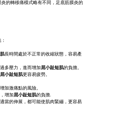
膜炎的轉移痛模式略有不同，足底筋膜炎的
點：
肌
長時間處於不正常的收縮狀態，容易產
受過多壓力，進而增加
屈小趾短肌
的負擔。
屈小趾短肌
更容易疲勞。
，增加激痛點的風險。
均，增加
屈小趾短肌
的負擔.
乏適當的伸展，都可能使肌肉緊繃，更容易