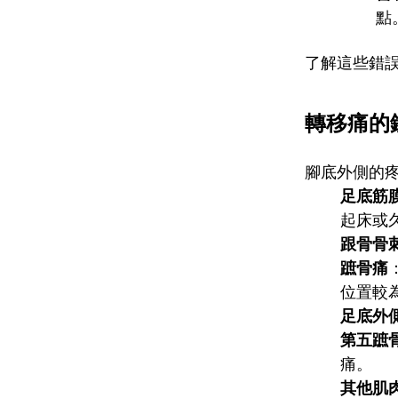
點
了解這些錯
轉移痛的
腳底外側的
足底筋
起床或
跟骨骨
蹠骨痛
位置較
足底外
第五蹠
痛。
其他肌