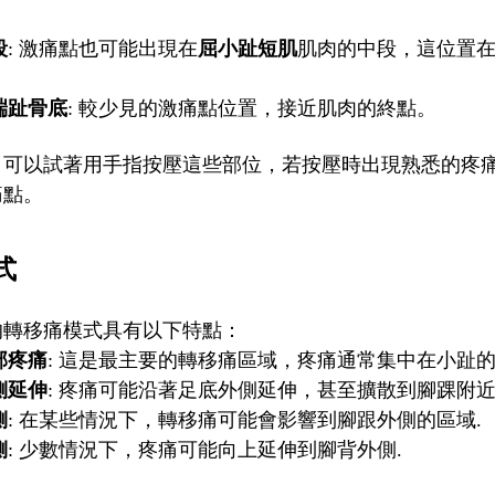
段
: 激痛點也可能出現在
屈小趾短肌
肌肉的中段，這位置
端趾骨底
: 較少見的激痛點位置，接近肌肉的終點。
，可以試著用手指按壓這些部位，若按壓時出現熟悉的疼
痛點。
式
的轉移痛模式具有以下特點：
部疼痛
: 這是最主要的轉移痛區域，疼痛通常集中在小趾
側延伸
: 疼痛可能沿著足底外側延伸，甚至擴散到腳踝附近
側
: 在某些情況下，轉移痛可能會影響到腳跟外側的區域.
側
: 少數情況下，疼痛可能向上延伸到腳背外側.