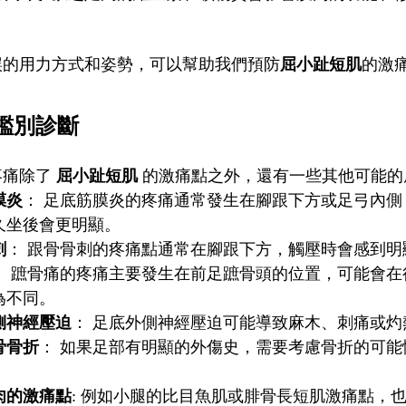
。
誤的用力方式和姿勢，可以幫助我們預防
屈小趾短肌
的激
鑑別診斷
疼痛除了
屈小趾短肌
的激痛點之外，還有一些其他可能的
膜炎
： 足底筋膜炎的疼痛通常發生在腳跟下方或足弓內
久坐後會更明顯。
刺
： 跟骨骨刺的疼痛點通常在腳跟下方，觸壓時會感到明
： 蹠骨痛的疼痛主要發生在前足蹠骨頭的位置，可能會
為不同。
側神經壓迫
： 足底外側神經壓迫可能導致麻木、刺痛或
骨骨折
： 如果足部有明顯的外傷史，需要考慮骨折的可
肉的激痛點
: 例如小腿的比目魚肌或腓骨長短肌激痛點，