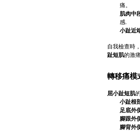
痛。
肌肉中
感.
小趾近
自我檢查時
趾短肌
的激
轉移痛模
屈小趾短肌
小趾根
足底外
腳跟外
腳背外