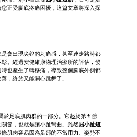
若您正受腳底疼痛困擾，這篇文章將深入探
總是會出現尖銳的刺痛感，甚至連走路時都
不彰。經過安健維康物理治療所的評估，發
同時也產生了轉移痛，導致整個腳底外側都
改善，終於又能開心跳舞了。
足部的小肌肉，屬於足底肌肉群的一部分。它起於第五蹠
趾關節，也就是讓小趾彎曲。雖然
屈小趾短
這條肌肉容易因為足部的不當用力、姿勢不