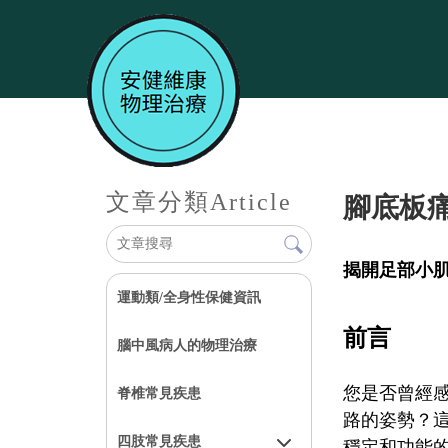
文章分類
Article
腳底板
揭開足部小
運動類/全身性保健資訊
前言
腦中風病人的物理治療
您是否曾經
脊椎常見疾患
路的姿勢？
四肢常見疾患
穩定和功能