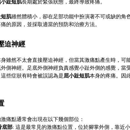
屈小趾短肌
長期處於緊張狀態，最終導致疼痛。
趾短肌
雖然體積小，卻在足部功能中扮演著不可或缺的角
疼痛的原因，並採取適當的預防和治療方法。
壓迫神經
本身雖然不太會直接壓迫神經，但當其激痛點產生時，可
底外側神經。足底外側神經負責感覺小趾外側的感覺，當
，這些症狀有時會被誤認為是
屈小趾短肌
本身的疼痛。因
。
置
的激痛點通常會出現在以下幾個部位：
骨底部
: 這是最常見的激痛點位置，位於腳掌外側，靠近