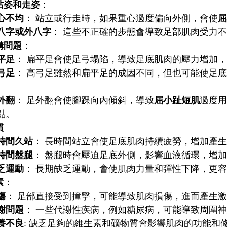
站姿和走姿
：
心不均
： 站立或行走時，如果重心過度偏向外側，會使
屈
八字或外八字
： 這些不正確的步態會導致足部肌肉受力
構問題
：
平足
： 扁平足會使足弓塌陷，導致足底肌肉的壓力增加，
弓足
： 高弓足雖然和扁平足的成因不同，但也可能使足
。
外翻
： 足外翻會使腳踝向內傾斜，導致
屈小趾短肌
過度用
點。
慣
時間久站
： 長時間站立會使足底肌肉持續疲勞，增加產
時間盤腿
： 盤腿時會壓迫足底外側，影響血液循環，增加
乏運動
： 長期缺乏運動，會使肌肉力量和彈性下降，更
素
：
傷
： 足部直接受到撞擊，可能導致肌肉損傷，進而產生
謝問題
： 一些代謝性疾病，例如糖尿病，可能導致周圍
養不良
: 缺乏足夠的維生素和礦物質會影響肌肉的功能和