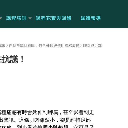
課程培訓
課程花絮與回饋
媒體報導
資訊
>
自我放鬆肌肉區，包含伸展與使用泡棉滾筒
>
腳踝與足部
在抗議！
這種痛感有時會延伸到腳底，甚至影響到走
revis）在發出警訊。這條肌肉雖然小，卻是維持足部
的疼痛。別小看這條
屈小趾短肌
，它可是足