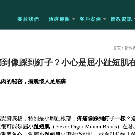
關於我們
治療範圍
客戶案例
衛教資訊
首頁
>
衛教
痛到像踩到釘子？小心是屈小趾短肌
肌肉的秘密，擺脫惱人足底痛
感覺腳底板，特別是小腳趾根部，
疼痛像踩到釘子一樣
？
這很可能是
屈小趾短肌
（Flexor Digiti Minimi B
的重要角色。當
屈小趾短肌
出現激痛點時，就會引起惱人