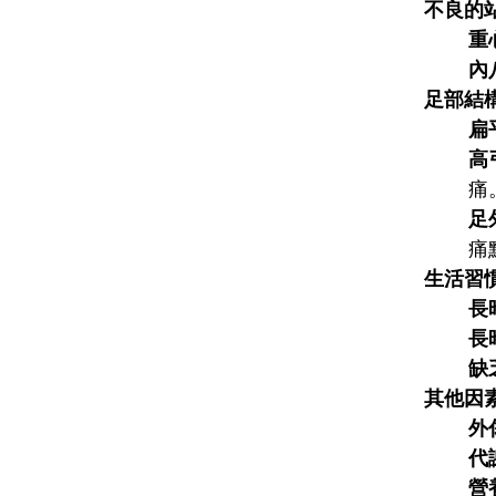
不良的
重
內
足部結
扁
高
痛
足
痛
生活習
長
長
缺
其他因
外
代
營