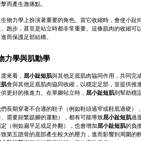
撞擊而產生激痛點。
在生物力學上扮演著重要的角色。當它收縮時，會使小趾
走、跑步，甚至是站立時都非常重要。這條肌肉的收縮可
，進而保護足部結構。
物力學與肌動學
角度來看，
屈小趾短肌
與其他足底肌肉協同作用，共同完
短肌
會與其他足底肌肉協同收縮，以穩定足部，並提供推
提供更好的推進力。在單腳站立時，
屈小趾短肌
則幫助穩
我們長期穿著不合適的鞋子（例如鞋頭過窄或鞋底過硬）
舞、需要頻繁踮腳的運動），都有可能導致
屈小趾短肌
過
穩定（例如扁平足或足外翻），也會增加
屈小趾短肌
的負
導致第五蹠骨的底部產生較大的壓力，進而影響到周圍的