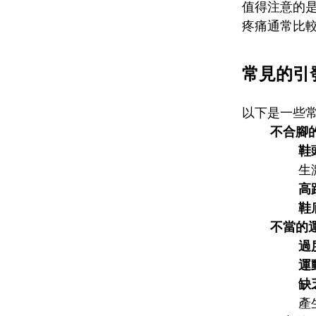
值得注意的
疼痛通常比
常見的引
以下是一些
不合腳
鞋
生
高
鞋
不當的
過
運
缺
產