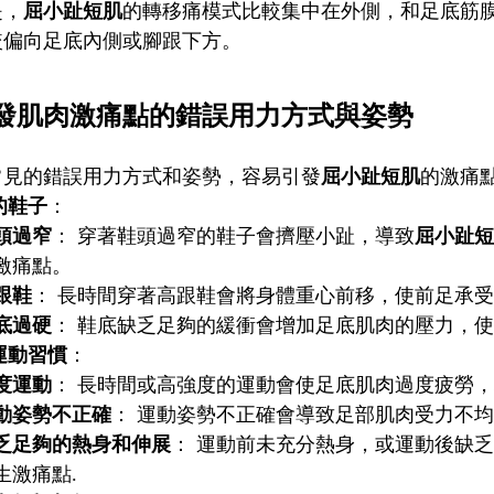
是，
屈小趾短肌
的轉移痛模式比較集中在外側，和足底筋
較偏向足底內側或腳跟下方。
發肌肉激痛點的錯誤用力方式與姿勢
常見的錯誤用力方式和姿勢，容易引發
屈小趾短肌
的激痛
的鞋子
：
頭過窄
： 穿著鞋頭過窄的鞋子會擠壓小趾，導致
屈小趾短
激痛點。
跟鞋
： 長時間穿著高跟鞋會將身體重心前移，使前足承
底過硬
： 鞋底缺乏足夠的緩衝會增加足底肌肉的壓力，使
運動習慣
：
度運動
： 長時間或高強度的運動會使足底肌肉過度疲勞
動姿勢不正確
： 運動姿勢不正確會導致足部肌肉受力不
乏足夠的熱身和伸展
： 運動前未充分熱身，或運動後缺
生激痛點.