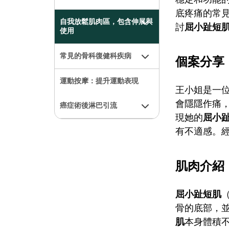
底疼痛的常
自我放鬆肌肉區，包含伸展與
討
屈小趾短
使用
常見的骨科復健科疾病
個案分享
運動按摩：提升運動表現
王小姐是一
會隱隱作痛
癌症術後淋巴引流
現她的
屈小
有不適感。
肌肉介紹
屈小趾短肌
（
骨的底部，
肌
本身體積