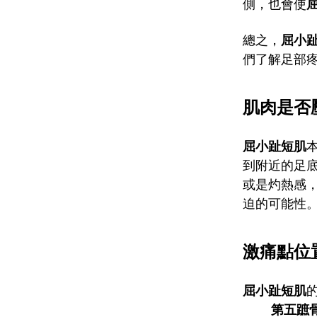
側，也會使
總之，
屈小
們了解足部
肌肉是否
屈小趾短肌
到附近的足
或是灼熱感
迫的可能性
激痛點位
屈小趾短肌
第五蹠