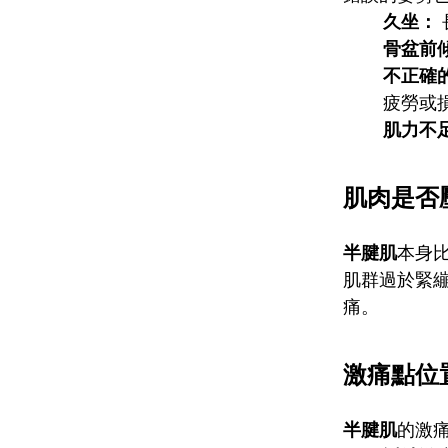
久坐：
骨盆前
不正確
疲勞或
肌力不
肌肉是否
半腱肌
本身
肌群過於緊
痛。
激痛點位
半腱肌
的激