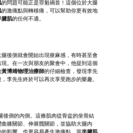
肌
的問題可能正是罪魁禍首！這個位於大腿
肌
的激痛點與轉移痛，可以幫助你更有效地
半腱肌
的任何不適。
大腿後側就會開始出現痠麻感，有時甚至會
出現。在一次與朋友的聚會中，他提到這個
的
黃博靖物理治療師
的仔細檢查，發現李先
後，李先生終於可以再次享受跑步的樂趣。
員，位於大腿後側的內側。這條肌肉從骨盆的坐骨結
主要功能是彎曲膝關節、伸展髖關節，並協助大腿內
動的影響，也更容易產生激痛點。當
半腱肌