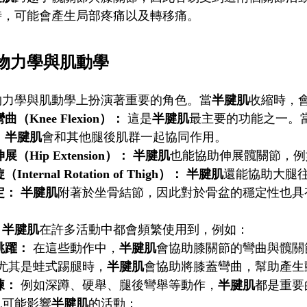
時，可能會產生局部疼痛以及轉移痛。
物力學與肌動學
物力學與肌動學上扮演著重要的角色。當
半腱肌
收縮時，
（Knee Flexion）：
這是
半腱肌
最主要的功能之一。
，
半腱肌
會和其他腿後肌群一起協同作用。
（Hip Extension）：
半腱肌
也能協助伸展髖關節，例
nternal Rotation of Thigh）：
半腱肌
還能協助大腿
定：
半腱肌
附著於坐骨結節，因此對於骨盆的穩定性也具
。
，
半腱肌
在許多活動中都會頻繁使用到，例如：
跳躍：
在這些動作中，
半腱肌
會協助膝關節的彎曲與髖關
尤其是蛙式踢腿時，
半腱肌
會協助將膝蓋彎曲，幫助產生
練：
例如深蹲、硬舉、腿後彎舉等動作，
半腱肌
都是重要
也可能影響
半腱肌
的活動：