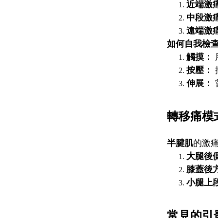
近端激
中段激
遠端激
如何自我檢
觸摸：
按壓：
伸展：
轉移痛模
半腱肌
的激
大腿後
膝蓋後
小腿上
常見的引