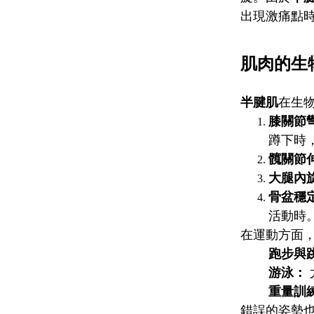
出現激痛點
肌肉的生
半腱肌
在生
膝關節彎曲
蹲下時
髖關節伸展
大腿內旋（I
骨盆穩
活動時
在運動方面
跑步與
游泳：
重量訓
錯誤的姿勢