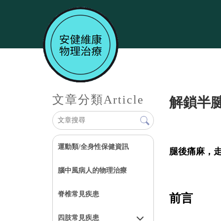
文章分類
Article
解鎖半
運動類/全身性保健資訊
腿後痛麻，
腦中風病人的物理治療
脊椎常見疾患
前言
四肢常見疾患