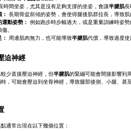
長時間坐姿，尤其是沒有足夠支撐的坐姿，會讓
半腱肌
長
傾：
長期骨盆前傾的姿勢，會使得腿後肌群拉長，導致肌
的運動姿勢：
例如跑步時步幅過大，或是重量訓練時姿勢
損傷。
足：
周邊肌肉無力，也可能導致
半腱肌
代償，導致過度使
壓迫神經
比較少直接壓迫神經，但
半腱肌
的緊繃可能會間接影響到
繃時，可能會壓迫到坐骨神經，導致腿部後側、小腿、甚
置
痛點通常出現在以下幾個位置：