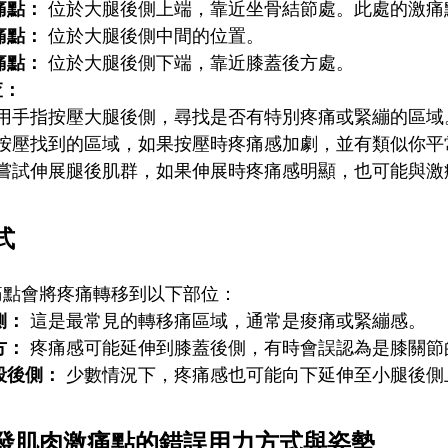
痛點：
位於大腿後側上端，靠近坐骨結節處。此處的激痛
痛點：
位於大腿後側中間的位置。
痛點：
位於大腿後側下端，靠近膝蓋後方處。
查：
用手指按壓大腿後側，尋找是否有特別疼痛或緊繃的區域
按壓找到的區域，如果按壓時疼痛感加劇，並有類似你平
嘗試伸展腿後肌群，如果伸展時疼痛感明顯，也可能與激
式
痛點會將疼痛轉移到以下部位：
側：
這是最常見的轉移痛區域，通常是痠痛或緊繃感。
方：
疼痛感可能延伸到膝蓋後側，有時會誤認為是膝關節
段後側：
少數情況下，疼痛感也可能向下延伸至小腿後側
發肌肉激痛點的錯誤用力方式與姿勢