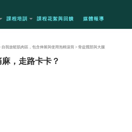
課程培訓
課程花絮與回饋
媒體報導
>
自我放鬆肌肉區，包含伸展與使用泡棉滾筒
>
骨盆髖部與大腿
痛麻，走路卡卡？