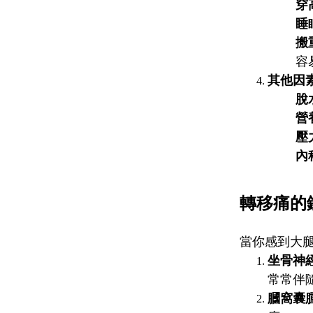
穿
睡
搬
容
其他因
脫
營
壓
內
轉移痛的
當你感到大
坐骨神
常常伴
膕窩囊腫（