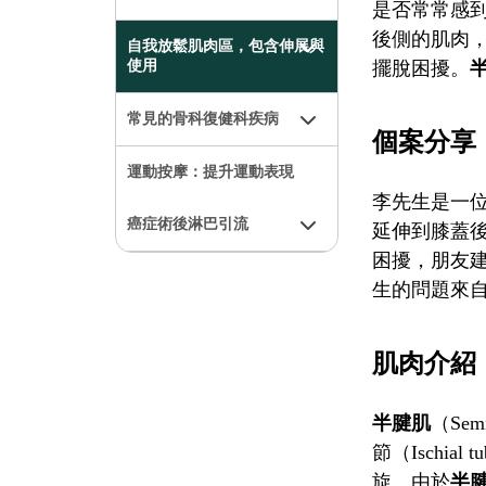
是否常常感
後側的肌肉
自我放鬆肌肉區，包含伸展與
擺脫困擾。
使用
常見的骨科復健科疾病
個案分享
運動按摩：提升運動表現
李先生是一
癌症術後淋巴引流
延伸到膝蓋
困擾，朋友
生的問題來
肌肉介紹
半腱肌
（Se
節（Ischi
旋。由於
半