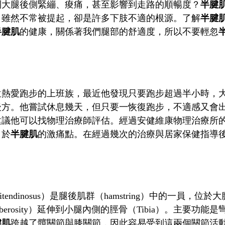
到大腿後側緊繃、痠痛，甚至影響到走路的順暢度？
半腱
，雖然不常被提起，卻是許多下肢不適的根源。了解
半腱
半腱肌
的健康，關係著我們腿部的舒適度，所以不要輕忽
位熱愛跑步的上班族，最近他發現只要跑步超過半小時，
後方。他嘗試休息幾天，但只要一恢復跑步，不適感又會
建議他可以找物理治療師評估。經過安健維康物理治療所
自於
半腱肌
的激痛點。在經過幾次的治療與居家保健指導
mitendinosus）是腿後肌群（hamstring）中的一
al tuberosity）延伸到小腿內側的脛骨（Tibia）。
腱肌
跨越了髖關節與膝關節，因此容易受到這兩個關節活