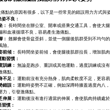
激痛點的原因有很多，以下是一些常見的錯誤用力方式與
坐姿不良：
坐：
長時間坐在辦公室、開車或搭乘交通工具，會使大腿
繃和血液循環不良，容易產生激痛點。
腳：
翹腳會使骨盆歪斜，並使一側腿後肌群受到不均勻的
風險。
姿前傾：
長時間坐姿前傾，會使腿後肌群拉長，增加肌肉
運動習慣：
度訓練：
無論是跑步、重訓或其他運動，過度訓練或沒有
激痛點。
身不足：
運動前沒有充分熱身，肌肉柔軟度不足，更容易
勢錯誤：
運動時姿勢不正確，例如深蹲時膝蓋過度內八，
壓力，引發激痛點。
乏伸展：
運動後沒有進行適當的伸展，會使肌肉持續處於
活習慣：