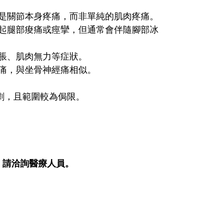
是關節本身疼痛，而非單純的肌肉疼痛。
起腿部痠痛或痙攣，但通常會伴隨腳部冰
脹、肌肉無力等症狀。
痛，與坐骨神經痛相似。
劇，且範圍較為侷限。
，請洽詢醫療人員。