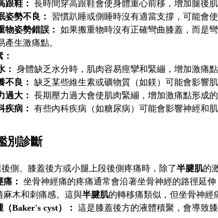
高跟鞋：
長時間穿高跟鞋會使身體重心前移，增加腿後肌
眠姿勢不良：
習慣趴睡或側睡時沒有適當支撐，可能會使
重物姿勢錯誤：
如果搬重物時沒有正確彎曲膝蓋，而是彎
易產生激痛點。
素：
水：
身體缺乏水分時，肌肉容易痙攣和緊繃，增加激痛點
養不良：
缺乏某些維生素或礦物質（如鎂）可能會影響肌
力過大：
長期壓力過大會使肌肉緊繃，增加激痛點形成的
科疾病：
有些內科疾病（如糖尿病）可能會影響神經和肌
鑑別診斷
腿後側、膝蓋後方或小腿上段後側疼痛時，除了
半腱肌
的
經痛：
坐骨神經痛的疼痛通常會沿著坐骨神經的路徑延伸
隨麻木和刺痛感。這與
半腱肌
的轉移痛類似，但坐骨神經
Baker's cyst）：
這是膝蓋後方的液體積聚，會導致膝