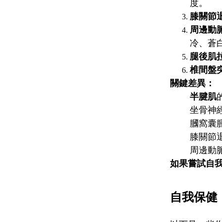
度。
膝關節
周邊動
冷、蒼
腿後肌
椎間盤
關鍵差異：
半腱肌
坐骨神
膕窩囊
膝關節
周邊動
如果嘗試自
自我保健