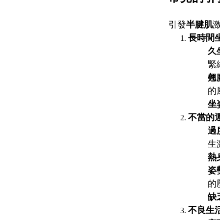
引發
半腱肌
長時間
久
緊
翹
的
坐
不當的
過
生
熱
姿
的
缺
不良生