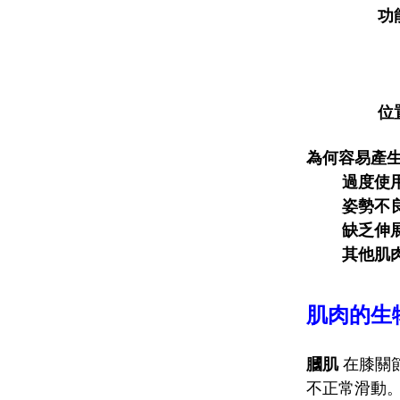
功
位
為何容易產
過度使
姿勢不
缺乏伸
其他肌
肌肉的生
膕肌
在膝關
不正常滑動