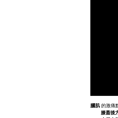
膕肌
的激痛
膝蓋後