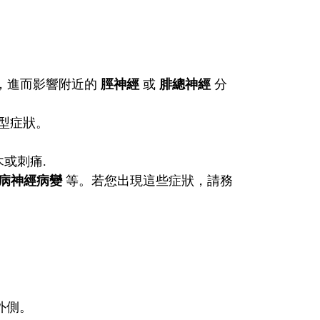
，進而影響附近的
脛神經
或
腓總神經
分
型症狀。
或刺痛.
病神經病變
等。若您出現這些症狀，請務
外側。