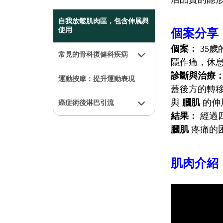
自我放鬆肌肉區，包含伸展與
使用
個案分享
個案：
35
常見的骨科復健科疾病
隱作痛，休息
診斷與治療
運動按摩：提升運動表現
蓋後方的轉
與
膕肌
的伸
癌症術後淋巴引流
結果：
經過四
膕肌
疼痛的
肌肉介紹