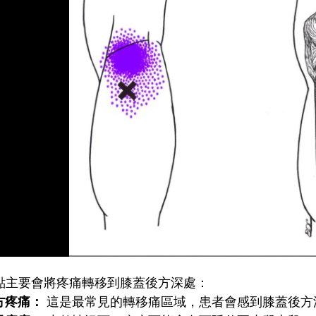
點主要會將疼痛轉移到膝蓋後方深處：
方疼痛：
這是最常見的轉移痛區域，患者會感到膝蓋後方