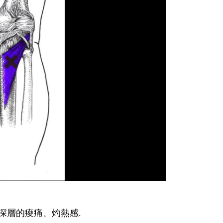
深層的痠痛、灼熱感.