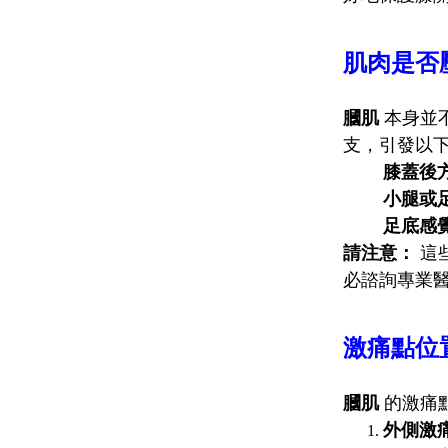
肌肉是否
膕肌
本身並
支，引發以
膝蓋後
小腿或
足底感
請注意：
這
必諮詢專業
激痛點位
膕肌
的激痛
外側激痛