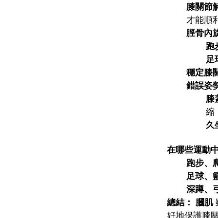
膝關節
才能順
脛骨內
跑
足
穩定膝
錯誤姿
膝
縮
久
在哪些運動
跑步、
足球、
深蹲、
總結：
膕肌
好地保護膝