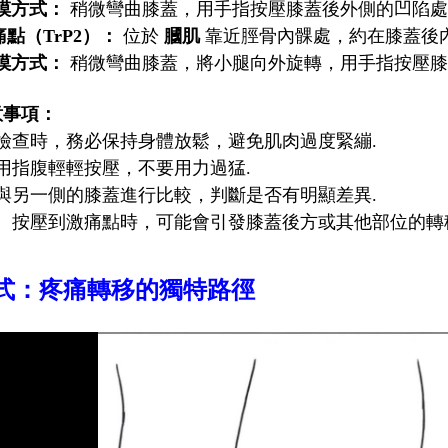
摸方式：
稍微彎曲膝蓋，用手指按壓膝蓋後外側的凹陷處
點（TrP2）：
位於
膕肌
靠近脛骨內髁處，約在膝蓋後內
摸方式：
稍微彎曲膝蓋，將小腿向外旋轉，用手指按壓膝
意事項：
檢查時，務必保持身體放鬆，避免肌肉過度緊繃.
用指腹輕輕按壓，不要用力過猛.
與另一側的膝蓋進行比較，判斷是否有明顯差異.
：
按壓到激痛點時，可能會引發膝蓋後方或其他部位的轉
式：疼痛轉移的獨特路徑