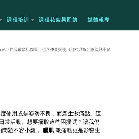
課程培訓
課程花絮與回饋
媒體報導
資訊
>
自我放鬆肌肉區，包含伸展與使用泡棉滾筒
>
膝蓋與小腿
度使用或是姿勢不良，而產生激痛點。這
日常活動。想要擺脫這些困擾嗎？讓我們
的問題不容小覷，
膕肌
激痛點更是影響生