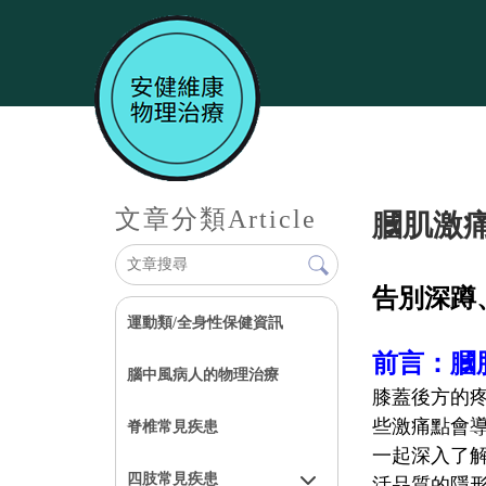
文章分類
Article
膕肌激
告別深蹲
運動類/全身性保健資訊
前言：膕
腦中風病人的物理治療
膝蓋後方的
些激痛點會
脊椎常見疾患
一起深入了
四肢常見疾患
活品質的隱