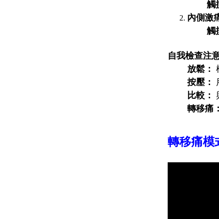
觸
內側激痛
觸
自我檢查注
放鬆：
按壓：
比較：
轉移痛
轉移痛模