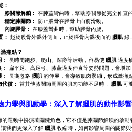
能：
膝關節解鎖：
在膝蓋彎曲時，幫助膝關節從完全伸直
穩定膝關節：
防止股骨在脛骨上向前滑動。
內旋脛骨：
在膝蓋彎曲時，幫助脛骨內旋。
置：
起於股骨外髁外側面，止於脛骨內髁後面的
膕肌
線
生激痛點？
用：
長時間跑步、爬山、深蹲等活動，容易使
膕肌
過度
良：
扁平足、高足弓、膝蓋過度伸直等姿勢問題，會增
展：
長期忽略
膕肌
的伸展，會導致肌肉緊繃，形成激痛
肉代償：
當其他膝關節周圍的肌肉功能不足時，
膕肌
可
物力學與肌動學：深入了解膕肌的動作影響
節的運動中扮演著關鍵角色，它不僅是膝關節解鎖的啟動
。讓我們更深入了解
膕肌
收縮時，如何影響周圍的關節與