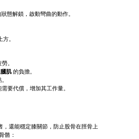
的狀態解鎖，啟動彎曲的動作。
上方。
疲勞。
加
膕肌
的負擔。
點。
能需要代償，增加其工作量。
者，還能穩定膝關節，防止股骨在脛骨上
骨骼：