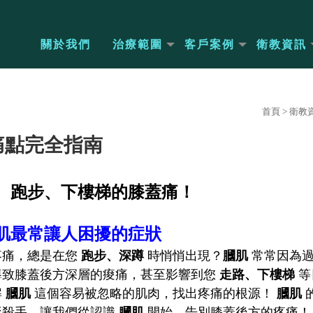
關於我們
治療範圍
客戶案例
衛教資訊
首頁
>
衛教
痛點完全指南
、跑步、下樓梯的膝蓋痛！
肌最常讓人困擾的症狀
疼痛，總是在您
跑步、深蹲
時悄悄出現？
膕肌
常常因為過
導致膝蓋後方深層的痠痛，甚至影響到您
走路、下樓梯
等
解
膕肌
這個容易被忽略的肌肉，找出疼痛的根源！
膕肌
形殺手，讓我們從認識
膕肌
開始，告別膝蓋後方的疼痛！