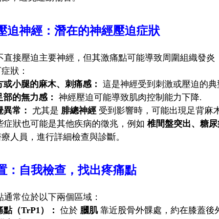
壓迫神經：潛在的神經壓迫症狀
不直接壓迫主要神經，但其激痛點可能導致周圍組織發炎
下症狀：
方或小腿的麻木、刺痛感：
這是神經受到刺激或壓迫的典
足部的無力感：
神經壓迫可能導致肌肉控制能力下降.
覺異常：
尤其是
腓總神經
受到影響時，可能出現足背麻木
些症狀也可能是其他疾病的徵兆，例如
椎間盤突出、糖尿
醫療人員，進行詳細檢查與診斷。
置：自我檢查，找出疼痛點
點通常位於以下兩個區域：
點（TrP1）：
位於
膕肌
靠近股骨外髁處，約在膝蓋後