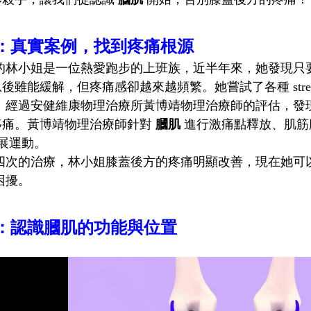
：真實案例，找到疼痛根源
歲的林小姐是一位熱愛跑步的上班族，近半年來，她發現只
後雖能緩解，但疼痛感卻越來越頻繁。她嘗試了各種 stretc
：
經過安健維康物理治療所黃博靖物理治療師的評估，發
移痛。黃博靖物理治療師針對
膕肌
進行激痛點釋放、肌筋
展運動。
次的治療，林小姐膝蓋後方的疼痛明顯改善，現在她可以 бе
困擾。
：認識膕肌的功能與位置