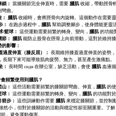
解鎖：
當膝關節完全伸直時，需要
膕肌
收縮，帶動脛骨
利彎曲。
旋：
膕肌
收縮時，會將脛骨向內旋轉。這個動作在需要靈
步：
在跑步過程中，
膕肌
幫助調整腳步，使身體能更靈
球/籃球：
這些運動需要頻繁的轉身、變向，
膕肌
的功能
關節：
膕肌
能防止股骨在脛骨上向前滑動，這對於維持膝
勢的影響：
蓋過度伸直（膝反屈）：
長期維持膝蓋過度伸直的姿勢
，長期下來可能導致肌肉疲勞、無力，甚至產生激痛點。
坐：
長時間 сидя 在辦公室，缺乏活動，會使
膕肌
血液循
中會頻繁使用到膕肌？
爬山：
這些活動需要頻繁的膝關節彎曲、伸直，
膕肌
的使
籃球：
這些運動需要頻繁的轉身、變向，
膕肌
的功能對於
弓箭步：
這些訓練動作需要
膕肌
來穩定膝關節，並控制
雖然小，但對於膝關節的活動與穩定性卻至關重要。了
關節，避免運動傷害。