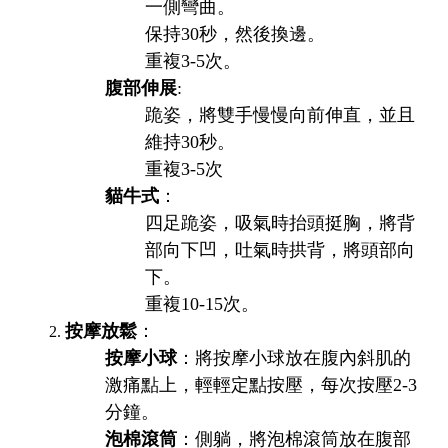
一側彎曲。
保持30秒，然後換邊。
重複3-5次。
腹部伸展
:
跪姿，將雙手慢慢向前伸直，並且
維持30秒。
重複3-5次
貓牛式
：
四足跪姿，吸氣時抬頭挺胸，將背
部向下凹，吐氣時拱背，將頭部向
下。
重複10-15次。
按摩放鬆
：
按摩小球
：將按摩小球放在腹內斜肌的
激痛點上，輕輕定點按壓，每次按壓2-3
分鐘。
泡棉滾筒
：側躺，將泡棉滾筒放在腹部