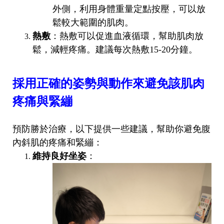
外側，利用身體重量定點按壓，可以放
鬆較大範圍的肌肉。
熱敷
：熱敷可以促進血液循環，幫助肌肉放
鬆，減輕疼痛。建議每次熱敷15-20分鐘。
採用正確的姿勢與動作來避免該肌肉
疼痛與緊繃
預防勝於治療，以下提供一些建議，幫助你避免腹
內斜肌的疼痛和緊繃：
維持良好坐姿
：