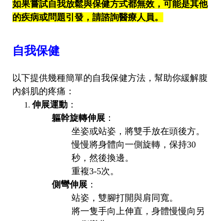
如果嘗試自我放鬆與保健方式都無效，可能是其他
的疾病或問題引發，請諮詢醫療人員。
自我保健
以下提供幾種簡單的自我保健方法，幫助你緩解腹
內斜肌的疼痛：
伸展運動
：
軀幹旋轉伸展
：
坐姿或站姿，將雙手放在頭後方。
慢慢將身體向一側旋轉，保持30
秒，然後換邊。
重複3-5次。
側彎伸展
：
站姿，雙腳打開與肩同寬。
將一隻手向上伸直，身體慢慢向另