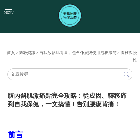
首頁
>
衛教資訊
>
自我放鬆肌肉區，包含伸展與使用泡棉滾筒
>
胸椎與腰
椎
腹內斜肌激痛點完全攻略：從成因、轉移痛
到自我保健，一文搞懂！告別腰痠背痛！
前言