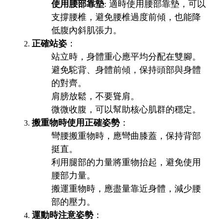
使用腰部靠墊
: 適時使用腰部靠墊，可以
支撐腰椎，避免腰椎過度前傾，也能降
低腹內斜肌張力。
正確站姿
：
站立時，身體重心應平均分配在雙腳。
避免駝背、身體前傾，保持頭部與身體
的對齊。
肩膀放鬆，不要聳肩。
微微收腹，可以幫助核心肌群的穩定。
搬重物時使用正確姿勢
：
彎腰搬重物時，應彎曲膝蓋，保持背部
挺直。
利用腿部的力量將重物抬起，避免使用
腰部力量。
搬運重物時，應盡量靠近身體，減少腰
部的壓力。
運動時注意姿勢
：