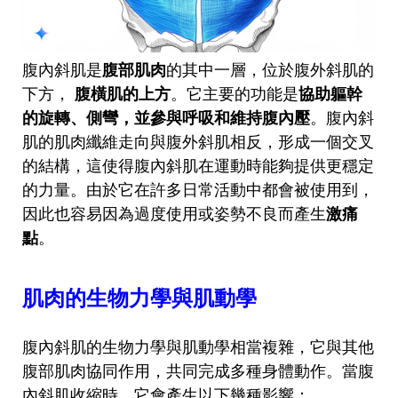
腹內斜肌是
腹部肌肉
的其中一層，位於腹外斜肌的
下方，
腹橫肌的上方
。它主要的功能是
協助軀幹
的旋轉、側彎，並參與呼吸和維持腹內壓
。腹內斜
肌的肌肉纖維走向與腹外斜肌相反，形成一個交叉
的結構，這使得腹內斜肌在運動時能夠提供更穩定
的力量。由於它在許多日常活動中都會被使用到，
因此也容易因為過度使用或姿勢不良而產生
激痛
點
。
肌肉的生物力學與肌動學
腹內斜肌的生物力學與肌動學相當複雜，它與其他
腹部肌肉協同作用，共同完成多種身體動作。當腹
內斜肌收縮時，它會產生以下幾種影響：