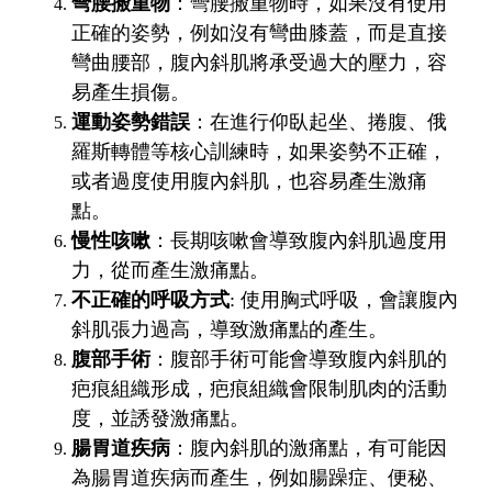
彎腰搬重物
：彎腰搬重物時，如果沒有使用
正確的姿勢，例如沒有彎曲膝蓋，而是直接
彎曲腰部，腹內斜肌將承受過大的壓力，容
易產生損傷。
運動姿勢錯誤
：在進行仰臥起坐、捲腹、俄
羅斯轉體等核心訓練時，如果姿勢不正確，
或者過度使用腹內斜肌，也容易產生激痛
點。
慢性咳嗽
：長期咳嗽會導致腹內斜肌過度用
力，從而產生激痛點。
不正確的呼吸方式
: 使用胸式呼吸，會讓腹內
斜肌張力過高，導致激痛點的產生。
腹部手術
：腹部手術可能會導致腹內斜肌的
疤痕組織形成，疤痕組織會限制肌肉的活動
度，並誘發激痛點。
腸胃道疾病
：腹內斜肌的激痛點，有可能因
為腸胃道疾病而產生，例如腸躁症、便秘、