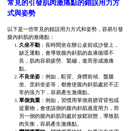
常見的引發肌肉激痛點的錯誤用力方
式與姿勢
以下是一些常見的錯誤用力方式和姿勢，容易引發
腹內斜肌的激痛點：
久坐不動
：長時間坐在辦公桌前或沙發上，
缺乏運動，會導致腹內斜肌的血液循環不
良，肌肉容易疲勞、緊繃，進而形成激痛
點。
不良坐姿
：例如，駝背、身體前傾、盤腿
坐、歪斜坐姿等，都會使腹內斜肌處於不正
常的張力下，容易產生激痛點。
單側負重
：例如，習慣用單側肩膀背背包或
提重物，會使該側的腹內斜肌過度用力，而
另一側的腹內斜肌則處於放鬆狀態，導致肌
肉失衡，容易產生激痛點。