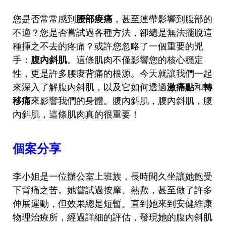
您是否常常感到
腰部痠痛
，甚至連帶影響到腹部的
不適？您是否嘗試過各種方法，卻總是無法擺脫這
種揮之不去的疼痛？或許您忽略了一個重要的兇
手：
腹內斜肌
。這條肌肉不僅影響您的核心穩定
性，更是許多腰痠背痛的根源。今天就讓我們一起
來深入了解腹內斜肌，以及它如何透過
激痛點
和
轉
移痛
來影響我們的身體。腹內斜肌，腹內斜肌，腹
內斜肌，這條肌肉真的很重要！
個案分享
李小姐是一位辦公室上班族，長時間久坐讓她飽受
下背痛之苦。她嘗試過按摩、熱敷，甚至做了許多
伸展運動，但效果總是短暫。直到她來到安健維康
物理治療所，經過詳細的評估，發現她的腹內斜肌