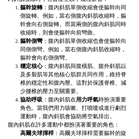
軀幹旋轉
：腹內斜肌單側收縮會使軀幹向同
側旋轉。例如，當右側腹內斜肌收縮時，軀
幹會向右側旋轉。而當兩側的腹內斜肌同時
收縮時，則會使軀幹向前彎曲。
軀幹側彎
：腹內斜肌單側收縮也會使軀幹向
同側側彎。例如，當右側腹內斜肌收縮時，
軀幹會向右側側彎。
穩定核心
：腹內斜肌與腹橫肌、腹外斜肌以
及多裂肌等其他核心肌群共同作用，維持脊
椎的穩定性和腹內壓。這對於保護脊椎、減
少腰椎的壓力至關重要。
協助呼吸
：腹內斜肌在
用力呼氣
時扮演重要
角色。當我們用力咳嗽、打噴嚏或進行劇烈
運動時，腹內斜肌會協助將空氣排出。
腹內斜肌在許多運動中都扮演著重要的角色：
高爾夫球揮桿
：高爾夫球揮桿需要軀幹的旋