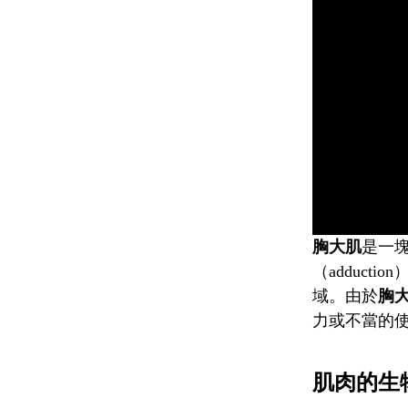
胸大肌
是一
（adduct
域。由於
胸
力或不當的
肌肉的生