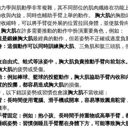
物力學與肌動學非常複雜，其不同部位的肌肉纖維在功能
內收與內旋，同時也輔助手臂上舉的動作。
胸大肌
的胸肋
體收縮時，可以將手臂從外展的位置拉回身體，並使肱骨
，
胸大肌
在許多需要推動的動作中扮演重要角色，例如：
這是鍛鍊胸大肌
最經典的動作，但若姿勢不正確或過度負
身：這個動作可以同時訓練胸大肌
、三角肌和肱三頭肌，
在自由式、蛙式等泳姿中，胸大肌負責推動手臂向前划水
胸大肌
的疲勞或受傷。
動：例如棒球、籃球的投籃動作，胸大肌協助手臂內收和
度的投擲，都容易造成胸大肌
的損傷。
中，以下錯誤姿勢或習慣也會讓
胸大肌
不當收縮：
背：長時間使用電腦、滑手機或開車，容易導致圓肩駝背
機率。
手臂固定：例如：抱小孩、長時間手持重物或高舉手臂，
睡眠姿勢：習慣側睡且手臂壓在身體下方，可能導致胸大