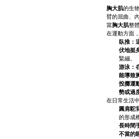
胸大肌
的生
臂的屈曲、
當
胸大肌
整
在運動方面
臥推：
伏地挺
緊繃。
游泳：
能導致
投擲運
勢或過
在日常生活
圓肩駝
的形成
長時間
不當的