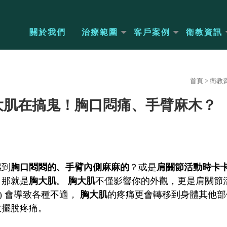
關於我們
治療範圍
客戶案例
衛教資訊
首頁
>
衛教
大肌在搞鬼！胸口悶痛、手臂麻木？
感到
胸口悶悶的、手臂內側麻麻的
？或是
肩關節活動時卡
，那就是
胸大肌
。
胸大肌
不僅影響你的外觀，更是肩關節
points) 會導致各種不適，
胸大肌
的疼痛更會轉移到身體其他
效擺脫疼痛。