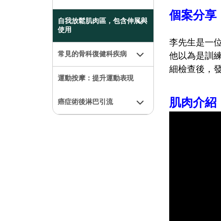
個案分享
自我放鬆肌肉區，包含伸展與
使用
李先生是一
常見的骨科復健科疾病
他以為是訓
細檢查後，
運動按摩：提升運動表現
肌肉介紹
癌症術後淋巴引流