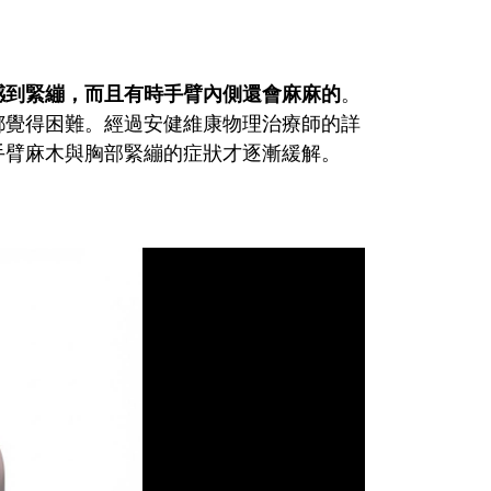
感到緊繃，而且有時手臂內側還會麻麻的
。
都覺得困難。經過安健維康物理治療師的詳
手臂麻木與胸部緊繃的症狀才逐漸緩解。