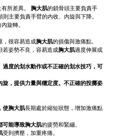
上有所差異。
胸大肌
的鎖骨頭主要負責手
頭則主要負責手臂的內收、內旋與下降。
向內旋轉。
重，很容易造成
胸大肌
的損傷與激痛點。
但若姿勢不良，容易造成
胸大肌
過度伸展或
。過度的划水動作或不正確的划水技巧，可
內旋，提供力量與穩定度。不正確的投擲姿
，使胸大肌
長期處於縮短狀態，增加激痛點
都可能導致胸大肌
的疲勞和緊繃。
肌
受到擠壓，加重疼痛。