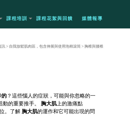
課程培訓
課程花絮與回饋
媒體報導
資訊
>
自我放鬆肌肉區，包含伸展與使用泡棉滾筒
>
胸椎與腰椎
卡的
？這些惱人的症狀，可能與你忽略的一
活動的重要推手。
胸大肌
上的激痛點
部位。了解
胸大肌
的運作和它可能出現的問