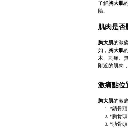
了解
胸大肌
險。
肌肉是否
胸大肌
的激
如，
胸大肌
的
木、刺痛、
附近的肌肉，如
激痛點位
胸大肌
的激
*鎖骨
*胸骨
*肋骨