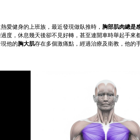
位熱愛健身的上班族，最近發現做臥推時，
胸部肌肉總是
練過度，休息幾天後卻不見好轉，甚至連開車時舉起手來
發現他的
胸大肌
存在多個激痛點，經過治療及衛教，他的