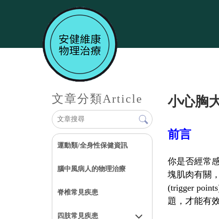
文章分類
Article
小心胸
前言
運動類/全身性保健資訊
你是否經常
腦中風病人的物理治療
塊肌肉有關
(trigger 
脊椎常見疾患
題，才能有
四肢常見疾患