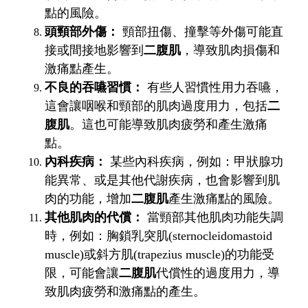
點的風險。
頭頸部外傷：
頸部扭傷、撞擊等外傷可能直
接或間接地影響到
二腹肌
，導致肌肉損傷和
激痛點產生。
不良的吞嚥習慣：
有些人習慣性用力吞嚥，
這會讓咽喉和頸部的肌肉過度用力，包括
二
腹肌
。這也可能導致肌肉疲勞和產生激痛
點。
內科疾病：
某些內科疾病，例如：甲狀腺功
能異常、或是其他代謝疾病，也會影響到肌
肉的功能，增加
二腹肌
產生激痛點的風險。
其他肌肉的代償：
當頸部其他肌肉功能失調
時，例如：胸鎖乳突肌(sternocleidomastoid
muscle)或斜方肌(trapezius muscle)的功能受
限，可能會讓
二腹肌
代償性的過度用力，導
致肌肉疲勞和激痛點的產生。