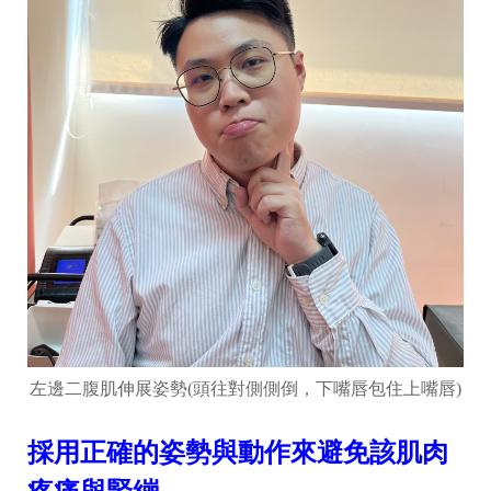
左邊二腹肌伸展姿勢(頭往對側側倒，下嘴唇包住上嘴唇)
採用正確的姿勢與動作來避免該肌肉