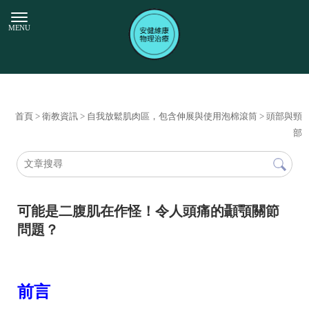
首頁
>
衛教資訊
>
自我放鬆肌肉區，包含伸展與使用泡棉滾筒
>
頭部與頸
部
可能是二腹肌在作怪！令人頭痛的顳顎關節
問題？
前言