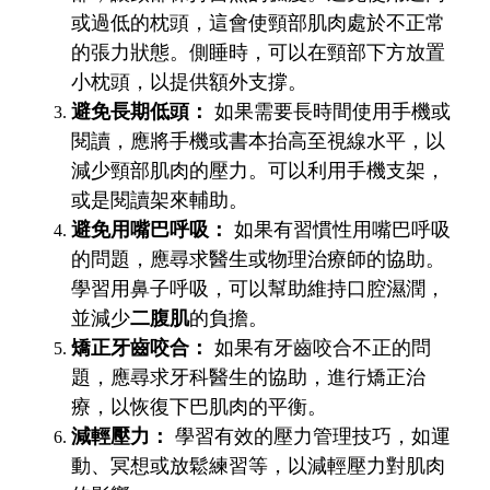
或過低的枕頭，這會使頸部肌肉處於不正常
的張力狀態。側睡時，可以在頸部下方放置
小枕頭，以提供額外支撐。
避免長期低頭：
如果需要長時間使用手機或
閱讀，應將手機或書本抬高至視線水平，以
減少頸部肌肉的壓力。可以利用手機支架，
或是閱讀架來輔助。
避免用嘴巴呼吸：
如果有習慣性用嘴巴呼吸
的問題，應尋求醫生或物理治療師的協助。
學習用鼻子呼吸，可以幫助維持口腔濕潤，
並減少
二腹肌
的負擔。
矯正牙齒咬合：
如果有牙齒咬合不正的問
題，應尋求牙科醫生的協助，進行矯正治
療，以恢復下巴肌肉的平衡。
減輕壓力：
學習有效的壓力管理技巧，如運
動、冥想或放鬆練習等，以減輕壓力對肌肉