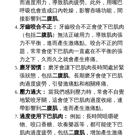
而過度用力，導致肌肉疲勞。此外，用嘴巴
呼吸也會造成口內乾燥，影響吞嚥功能，間
接影響到
二腹肌
。
牙齒咬合不正：
牙齒咬合不正會使下巴肌肉
（包括
二腹肌
）無法正確用力，導致肌肉張
力不平衡，進而產生激痛點。咬合不正的問
題，常常會使下巴肌肉一直處在不平衡的張
力之下，久而久之就會產生疼痛。
磨牙習慣：
磨牙會讓下巴肌肉長時間處於緊
張狀態，包括
二腹肌
。長期磨牙會使下巴肌
肉過度疲勞，引發激痛點和相關疼痛。
壓力過大：
當我們感到壓力時，常會不自覺
地緊咬牙關，這會使下巴肌肉過度收縮，連
帶影響到
二腹肌
，進而產生激痛點。
過度使用下巴肌肉：
例如：長時間咀嚼硬
物、咬口香糖、吹奏樂器等，都可能使下巴
肌肉過度疲勞，包括
二腹肌
，增加產生激痛