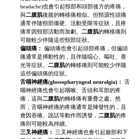
headache)也會引起頸部和頭部後方的疼痛，
與
二腹肌
後腹的轉移痛相似。但頸源性頭痛
通常伴隨頸部僵硬、活動受限等症狀，且疼
痛常因頸部活動而加劇。
二腹肌
的轉移痛則
可能較少伴隨這些頸部症狀。
偏頭痛：
偏頭痛也會引起頭部疼痛，但偏頭
痛通常是搏動性的，且伴隨噁心、嘔吐、畏
光等症狀。
二腹肌
的轉移痛則可能較少伴隨
這些偏頭痛的症狀。
舌咽神經痛(glossopharyngeal neuralgia)：
舌
咽神經痛也會引起咽喉、舌頭和耳部的疼
痛，這與
二腹肌
的轉移痛有重疊之處。然
而，舌咽神經痛的疼痛通常是陣發性的，且
會因吞嚥、說話等動作而誘發，
二腹肌
的疼
痛則可能較為持續。
三叉神經痛：
三叉神經痛也會引起臉部和下