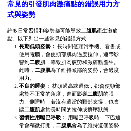
常見的引發肌肉激痛點的錯誤用力方
式與姿勢
許多日常習慣和姿勢都可能導致
二腹肌
產生激痛
點。以下列出一些常見的錯誤方式：
長期低頭姿勢：
長時間低頭滑手機、看書或
使用電腦，會使頸部肌肉過度拉伸，連帶影
響到
二腹肌
，導致肌肉疲勞和激痛點產生。
此時，
二腹肌
為了維持頭部的姿勢，會過度
用力。
不良的睡姿：
枕頭過高或過低，都會使頸部
處於不正常的角度，進而影響
二腹肌
的張
力。側睡時，若沒有適當的頸部支撐，也會
讓
二腹肌
處於長時間的拉伸或擠壓狀態。
習慣性用嘴巴呼吸：
用嘴巴呼吸時，下巴通
常會稍微打開，
二腹肌
會為了維持這個姿勢