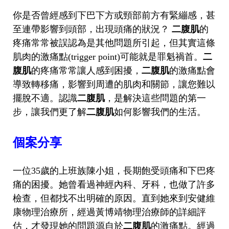
你是否曾經感到下巴下方或頸部前方有緊繃感，甚
至連帶影響到頭部，出現頭痛的狀況？
二腹肌
的
疼痛常常被誤認為是其他問題所引起，但其實這條
肌肉的激痛點(trigger point)可能就是罪魁禍首。
二
腹肌
的疼痛常常讓人感到困擾，
二腹肌
的激痛點會
導致轉移痛，影響到周遭的肌肉和關節，讓您難以
擺脫不適。認識
二腹肌
，是解決這些問題的第一
步，讓我們更了解
二腹肌
如何影響我們的生活。
個案分享
一位35歲的上班族陳小姐，長期飽受頭痛和下巴疼
痛的困擾。她曾看過神經內科、牙科，也做了許多
檢查，但都找不出明確的原因。直到她來到安健維
康物理治療所，經過黃博靖物理治療師的詳細評
估，才發現她的問題源自於
二腹肌
的激痛點。經過