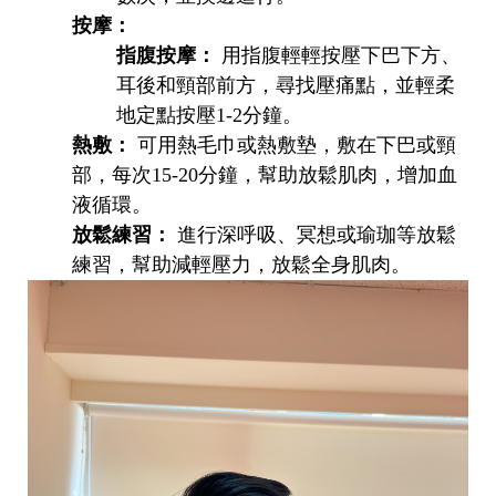
按摩：
指腹按摩：
用指腹輕輕按壓下巴下方、
耳後和頸部前方，尋找壓痛點，並輕柔
地定點按壓1-2分鐘。
熱敷：
可用熱毛巾或熱敷墊，敷在下巴或頸
部，每次15-20分鐘，幫助放鬆肌肉，增加血
液循環。
放鬆練習：
進行深呼吸、冥想或瑜珈等放鬆
練習，幫助減輕壓力，放鬆全身肌肉。