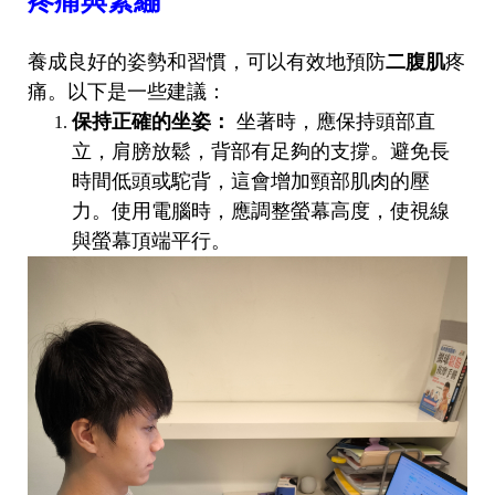
疼痛與緊繃
養成良好的姿勢和習慣，可以有效地預防
二腹肌
疼
痛。以下是一些建議：
保持正確的坐姿：
坐著時，應保持頭部直
立，肩膀放鬆，背部有足夠的支撐。避免長
時間低頭或駝背，這會增加頸部肌肉的壓
力。使用電腦時，應調整螢幕高度，使視線
與螢幕頂端平行。