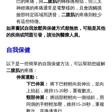
巴的疼痛，與
二腹肌
的轉移痛相似，但三叉
神經痛的疼痛通常是電擊樣的，且會因觸摸
臉部特定區域而誘發，
二腹肌
的疼痛則較少
有這些特徵。
如果嘗試自我放鬆與保健方式都無效，可能是其他
的疾病或問題引發，請洽詢醫療人員。
自我保健
以下是一些簡單的自我保健方法，可以幫助您緩解
二腹肌
的疼痛：
伸展運動：
下巴伸展：
將下巴輕輕向前伸出，並向
上抬起，維持15-20秒，重複數次。
頸部伸展：
將頭部輕輕向一側傾斜，用
同側的手輕輕加壓，維持15-20秒，重複
數次，並換邊進行。