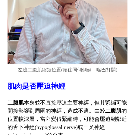
左邊二腹肌縮短位置(頭往同側側倒，嘴巴打開)
肌肉是否壓迫神經
二腹肌
本身並不直接壓迫主要神經，但其緊繃可能
間接影響到周圍的神經，造成不適。由於
二腹肌
的
位置較深層，當它變得緊繃時，可能會壓迫到鄰近
的舌下神經(hypoglossal nerve)或三叉神經