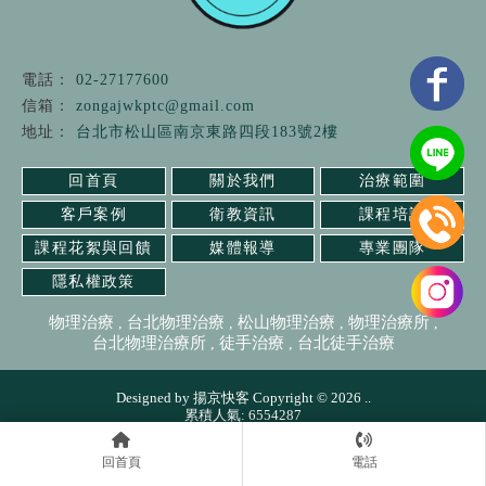
02-27177600
zongajwkptc@gmail.com
台北市松山區南京東路四段183號2樓
回首頁
關於我們
治療範圍
客戶案例
衛教資訊
課程培訓
課程花絮與回饋
媒體報導
專業團隊
隱私權政策
物理治療
台北物理治療
松山物理治療
物理治療所
台北物理治療所
徒手治療
台北徒手治療
Designed by
揚京快客
Copyright © 2026
..
累積人氣: 6554287
回首頁
電話