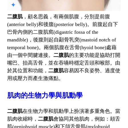
二腹肌
，顧名思義，有兩個肌腹，分別是前腹
(anterior belly)和後腹(posterior belly)。前腹起自下
巴骨內側的二腹肌窩(digastric fossa of the
mandible)，後腹則起自顳骨乳突(mastoid notch of
temporal bone)。兩個肌腹在舌骨(hyoid bone)處藉
由一個中間腱連接。
二腹肌
的主要功能是協助打開
嘴巴、抬高舌骨，並在吞嚥時穩定舌頭和喉部。由
於其位置和功能，
二腹肌
容易因不良姿勢、過度使
用或壓力而產生激痛點。
肌肉的生物力學與肌動學
二腹肌
在生物力學和肌動學上扮演著多重角色。當
肌肉收縮時，
二腹肌
會協同其他肌肉，例如：頦舌
肌(geniohyoid muscle)和下頜舌骨肌(mylohyoid