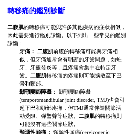
轉移痛的鑑別診斷
二腹肌
的轉移痛可能與許多其他疾病的症狀相似，
因此需要進行鑑別診斷。以下列出一些常見的鑑別
診斷：
牙痛：
二腹肌
前腹的轉移痛可能與牙痛相
似，但牙痛通常會有明顯的牙齒問題，如蛀
牙、牙齦發炎等，且疼痛會集中在特定牙
齒。
二腹肌
轉移痛的疼痛則可能擴散至下巴
骨和頸部。
顳顎關節障礙：
顳顎關節障礙
(temporomandibular joint disorder, TMJ)也會引
起下巴和頭部疼痛，但TMJ通常伴隨關節活
動受限、彈響聲等症狀。
二腹肌
的轉移痛則
可能沒有這些關節症狀。
頸源性頭痛：
頸源性頭痛(cervicogenic