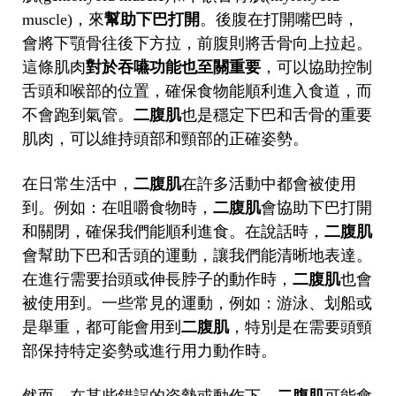
muscle)，來
幫助下巴打開
。後腹在打開嘴巴時，
會將下顎骨往後下方拉，前腹則將舌骨向上拉起。
這條肌肉
對於吞嚥功能也至關重要
，可以協助控制
舌頭和喉部的位置，確保食物能順利進入食道，而
不會跑到氣管。
二腹肌
也是穩定下巴和舌骨的重要
肌肉，可以維持頭部和頸部的正確姿勢。
在日常生活中，
二腹肌
在許多活動中都會被使用
到。例如：在咀嚼食物時，
二腹肌
會協助下巴打開
和關閉，確保我們能順利進食。在說話時，
二腹肌
會幫助下巴和舌頭的運動，讓我們能清晰地表達。
在進行需要抬頭或伸長脖子的動作時，
二腹肌
也會
被使用到。一些常見的運動，例如：游泳、划船或
是舉重，都可能會用到
二腹肌
，特別是在需要頭頸
部保持特定姿勢或進行用力動作時。