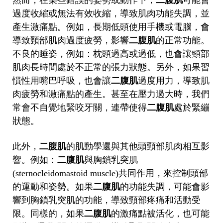
然而，在某些錯誤的姿勢或動作下，
二腹肌
可能會
過度收縮或無法有效收縮，導致肌肉功能失調，並
產生激痛點。例如，長期低頭使用手機或電腦，會
導致頸部肌肉過度疲勞，影響
二腹肌
的正常功能。
不良的睡姿，例如：枕頭過高或過低，也會讓頸部
肌肉長時間處於不正常的張力狀態。另外，如果習
慣性用嘴巴呼吸，也會讓
二腹肌
過度用力，導致肌
肉疲勞和激痛點的產生。甚至在壓力過大時，我們
常會不自覺地緊咬牙關，連帶使得
二腹肌
處於緊繃
狀態。
此外，
二腹肌
的肌動學還與其他頭頸部肌肉相互影
響。例如：
二腹肌
與胸鎖乳突肌
(sternocleidomastoid muscle)共同作用，來控制頭部
的運動和姿勢。如果
二腹肌
的功能失調，可能會影
響到胸鎖乳突肌的功能，導致頸部疼痛和活動受
限。同樣的，如果
二腹肌
的激痛點被活化，也可能