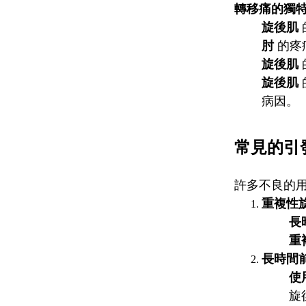
轉移痛的獨
旋後肌
肘
的疼
旋後肌
旋後肌
病因。
常見的引
許多不良的
重複性
長
重
長時間
使
旋