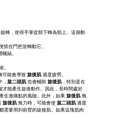
旋轉，使得手掌從朝下轉為朝上。這個動
便抓住門把並轉動它。
開螺絲。
縮。
轉可能會導致
旋後肌
過度疲勞。
中，
肱二頭肌
也會輔助
旋後肌
，特別是在
縮才能產生旋後動作。因此，長時間處於
產生激痛點的風險。此外，如果
旋後肌
無
當
旋後肌
無力時，可能會使
肱二頭肌
過度
都需要用到前臂的旋後肌。如果這塊肌肉