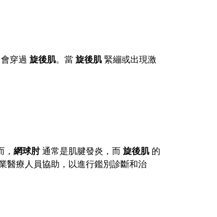
。
，會穿過
旋後肌
。當
旋後肌
緊繃或出現激
而，
網球肘
通常是肌腱發炎，而
旋後肌
的
業醫療人員協助，以進行鑑別診斷和治