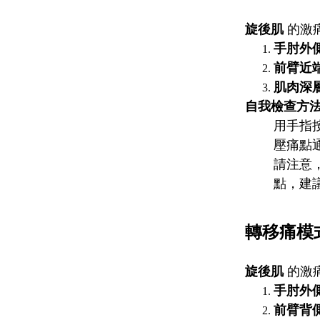
旋後肌
的激
手肘外
前臂近
肌肉深
自我檢查方
用手指
壓痛點
請注意
點，建
轉移痛模
旋後肌
的激
手肘外
前臂背