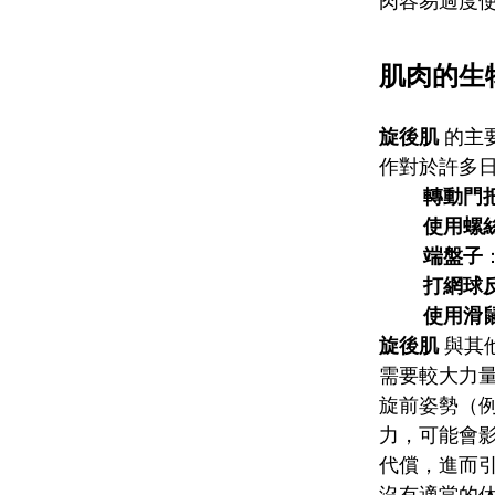
肉容易過度
肌肉的生
旋後肌
的主
作對於許多
轉動門
使用螺
端盤子
打網球
使用滑
旋後肌
與其
需要較大力
旋前姿勢（
力，可能會
代償，進而