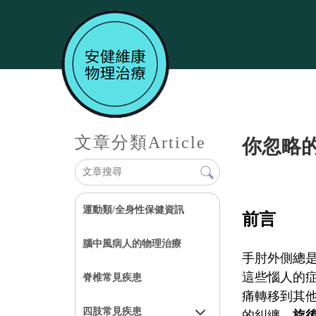
文章分類
Article
你忽略
運動類/全身性保健資訊
前言
腦中風病人的物理治療
手肘外側總
這些惱人的
脊椎常見疾患
痛轉移到其
四肢常見疾患
的糾纏。
旋