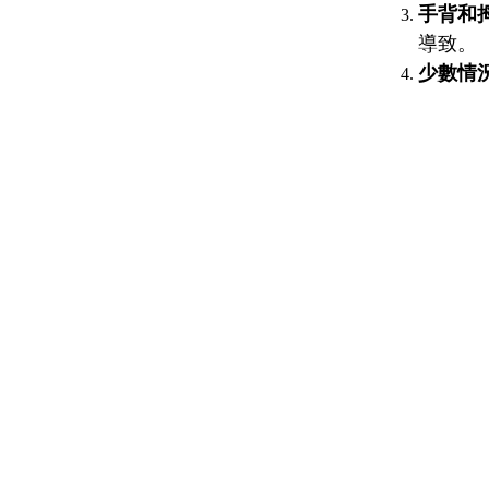
手背和
導致。
少數情