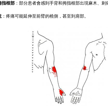
拇指根部
：部分患者會感到手背和拇指根部出現麻木、刺
況
：疼痛可能延伸至前臂的橈側，甚至到肩部。