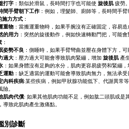
盤打字
：類似於滑鼠，長時間打字也可能使
旋後肌
疲勞
時間手臂朝下工作
：例如，理髮師、廚師等，長時間手臂
的施力方式
：
運重物
：當搬運重物時，如果手腕沒有正確固定，容易造
然的用力
：突然的旋後動作，例如快速轉動門把，可能會
素
：
眠姿勢不良
：側睡時，如果手臂彎曲並壓在身體下方，可
力過大
：壓力過大可能會導致肌肉緊繃，增加
旋後肌
產
水
：如果身體沒有足夠的水分，肌肉更容易疲勞和緊繃，
乏運動
：缺乏適當的運動可能會導致肌肉無力，無法承受
定內科疾病
:某些疾病，例如甲狀腺功能低下、代謝異常
風險。
他肌肉代償
: 如果其他肌肉功能不足，例如肱二頭肌或是
，導致此肌肉產生激痛點。
鑑別診斷