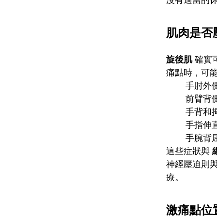
沒有適當的
肌肉是否
旋後肌
確實
痛點時，可
手肘外
前臂背
手背和
手指伸
手腕背
這些症狀與
神經壓迫則
療。
激痛點位