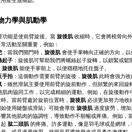
使用產生激痛點。
物力學與肌動學
要功能是使前臂旋後。當
旋後肌
收縮時，它會將橈骨向外
日常活動至關重要，例如：
把
：當我們開門時，
旋後肌
會使手掌轉向正確的方向，以
絲起子
：旋後肌可幫助我們將螺絲起子旋轉，以鎖緊或鬆
：
旋後肌
能使手掌朝上，以便穩穩地托住盤子。
反手拍
：這個動作需要前臂的旋後，
旋後肌
此時會強力收
鼠
：雖然滑鼠主要使用前臂的旋前動作，但頻繁的來回旋
他肌肉協同工作，以完成精細的運動。例如，在旋後動作
量時。當前臂處於旋前位置時，
旋後肌
必須更加努力地收
例如使用鍵盤或滑鼠）可能會導致
旋後肌
過度疲勞，增加
影響其他肌肉的協調性，導致動作不順暢或疼痛。例如，
引起
肱二頭肌
的疼痛。許多運動，像是羽毛球或是網球，