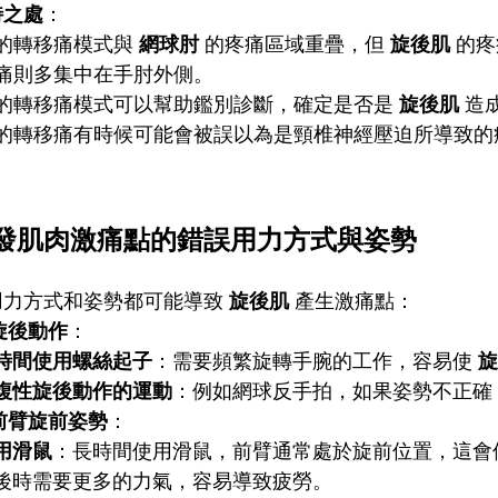
特之處
：
的轉移痛模式與
網球肘
的疼痛區域重疊，但
旋後肌
的疼
痛則多集中在手肘外側。
的轉移痛模式可以幫助鑑別診斷，確定是否是
旋後肌
造
的轉移痛有時候可能會被誤以為是頸椎神經壓迫所導致的
發肌肉激痛點的錯誤用力方式與姿勢
用力方式和姿勢都可能導致
旋後肌
產生激痛點：
旋後動作
：
時間使用螺絲起子
：需要頻繁旋轉手腕的工作，容易使
旋
複性旋後動作的運動
：例如網球反手拍，如果姿勢不正確
前臂旋前姿勢
：
用滑鼠
：長時間使用滑鼠，前臂通常處於旋前位置，這會
後時需要更多的力氣，容易導致疲勞。