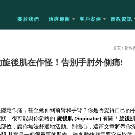
關於我們
治療範圍
客戶案例
衛教資訊
首頁
>
衛教
的旋後肌在作怪！告別手肘外側痛!
是隱隱作痛，甚至延伸到前臂和手背？你是否覺得自己的
症狀，很可能與你忽略的
旋後肌 (Supinator)
有關！
旋後
他部位，讓你無法舒適地活動。別擔心，這篇文章將帶你
後肌
其實是一個很重要的肌肉，許多動作都需要它來協助