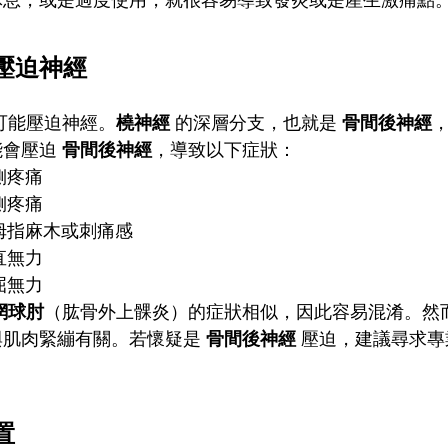
休息，或是過度使用，就很容易導致發炎或是產生激痛點
壓迫神經
可能壓迫神經。
橈神經
的深層分支，也就是
骨間後神經
能會壓迫
骨間後神經
，導致以下症狀：
側疼痛
側疼痛
拇指麻木或刺痛感
直無力
屈無力
網球肘
（肱骨外上髁炎）的症狀相似，因此容易混淆。然
與肌肉緊繃有關。若懷疑是
骨間後神經
壓迫，建議尋求專
置