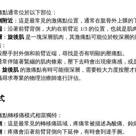
痛點通常位於以下部位：
側附近
：這是最常見的激痛點位置，通常在肱骨外上髁的
端
：沿著前臂背側，大約在前臂近 1/3 的位置，也就是
層
：
旋後肌
是一塊深層肌肉，其激痛點可能位於較深層的
法
：
按壓手肘外側和前臂近端，尋找是否有明顯的壓痛點。
通常伴隨著緊繃的肌肉條索，壓下去時會出現痠痛感，或
，
旋後肌
的激痛點有時可能很深層，需要較大力度按壓才
議尋求專業的物理治療師進行評估。
式
痛點轉移痛模式相當獨特：
側
：這是最常見的轉移痛區域，疼痛常被描述為酸痛、鈍
側
：疼痛會沿著前臂背側向下延伸，有時會到達手腕。