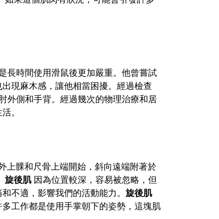
別是長時間使用滑鼠後更加嚴重。他曾嘗試
也出現麻木感，讓他相當困擾。經過檢查
肘外側和手背。經過幾次的物理治療和居
生活。
外上髁和尺骨上端開始，斜向遠端附著於
。
旋後肌
因為位置較深，容易被忽略，但
痛和不適，影響我們的活動能力。
旋後肌
許多工作都是使用手掌朝下的姿勢，這塊肌