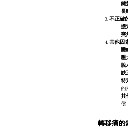
鍵
長
不正確
搬
突
其他因
睡
壓
脫
缺
特
的
其
償
轉移痛的