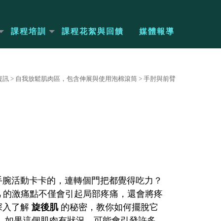
課程培訓
課程花絮與回饋
媒體報導
資訊
>
自我放鬆肌肉區，包含伸展與使用泡棉滾筒
>
手肘與前臂
手腕活動卡卡的，連轉個門把都覺得吃力？
肌
的激痛點不僅會引起局部疼痛，還會將疼
深入了解
旋後肌
的秘密，教你如何擺脫它
。如果這個肌肉有狀況，可能會引發許多