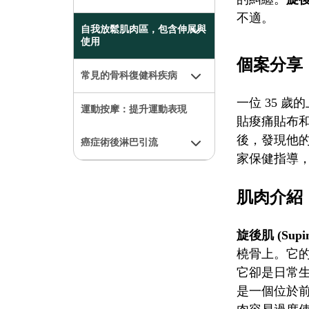
不適。
自我放鬆肌肉區，包含伸展與
使用
個案分享
常見的骨科復健科疾病
一位 35 
運動按摩：提升運動表現
貼痠痛貼布
後，發現他
癌症術後淋巴引流
家保健指導
肌肉介紹
旋後肌 (Supin
橈骨上。它
它卻是日常
是一個位於