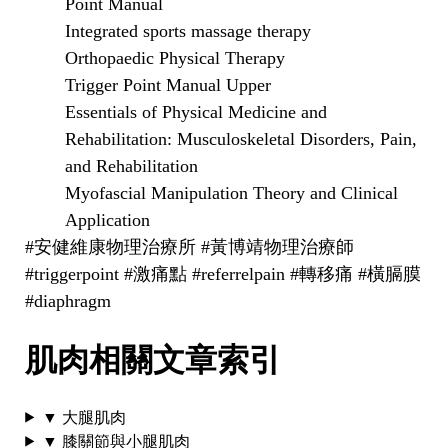
Point Manual
Integrated sports massage therapy
Orthopaedic Physical Therapy
Trigger Point Manual Upper
Essentials of Physical Medicine and
Rehabilitation: Musculoskeletal Disorders, Pain,
and Rehabilitation
Myofascial Manipulation Theory and Clinical
Application
#安健維康物理治療所 #黃博靖物理治療師
#triggerpoint #激痛點 #referrelpain #轉移痛 #橫膈膜
#diaphragm
肌肉相關文章索引
▼ 大腿肌肉
▼ 膝關節與小腿肌肉