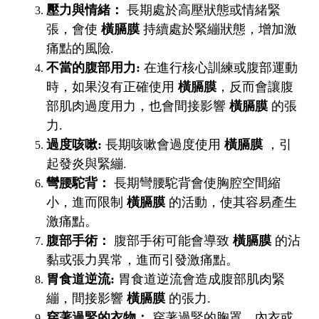
壓力與情緒：
長期處於高壓狀態或情緒緊
張，會使
橫膈膜
持續處於緊繃狀態，增加激
痛點的風險.
不當的腹部用力:
在進行核心訓練或腹部運動
時，如果沒有正確使用
橫膈膜
，反而會讓腹
部肌肉過度用力，也會間接影響
橫膈膜
的張
力.
過度咳嗽:
長期咳嗽會過度使用
橫膈膜
，引
起發炎與緊繃.
彎腰駝背：
長期彎腰駝背會使胸腔空間縮
小，進而限制
橫膈膜
的活動，使其容易產生
激痛點。
腹部手術：
腹部手術可能會導致
橫膈膜
的沾
黏或張力異常，進而引發激痛點。
胃食道逆流:
胃食道逆流會造成腹部肌肉緊
繃，間接影響
橫膈膜
的張力.
穿著過緊的衣物：
穿著過緊的胸罩、內衣或