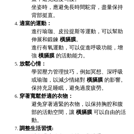
坐姿時，應避免長時間駝背，盡量保持
背部挺直。
適當的運動：
進行瑜珈、皮拉提斯等運動，可以幫助
伸展和鍛鍊
橫膈膜
。
進行有氧運動，可以促進呼吸功能，增
強
橫膈膜
的活動能力。
放鬆心情：
學習壓力管理技巧，例如冥想、深呼吸
或瑜珈，以減少情緒對
橫膈膜
的影響。
保持充足睡眠，避免過度疲勞。
穿著寬鬆舒適的衣物：
避免穿著過緊的衣物，以保持胸腔和腹
部的活動空間，讓
橫膈膜
可以自由的活
動。
調整生活習慣: