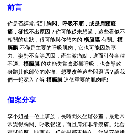
前言
你是否經常感到
胸悶、呼吸不順，或是肩頸痠
痛
，卻找不出原因？你可能從未想過，這些看似不
相關的症狀，很可能與你體內的
橫膈膜
有關。
橫
膈膜
不僅是主要的呼吸肌肉，它也可能因為壓
力、姿勢不良等原因，產生激痛點，進而引發各種
不適。
橫膈膜
的功能失常會影響呼吸，也會導致
身體其他部位的疼痛。想要改善這些問題嗎？讓我
們一起深入了解
橫膈膜
這個重要的肌肉吧!
個案分享
李小姐是一位上班族，長時間久坐辦公室，最近常
常覺得胸悶、呼吸很淺，而且肩頸非常痠痛。她曾
嘗試按摩、貼藥布，但效果都不持久。經過安健維