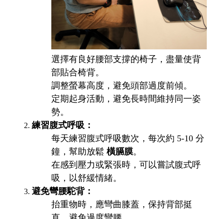
選擇有良好腰部支撐的椅子，盡量使背
部貼合椅背。
調整螢幕高度，避免頭部過度前傾。
定期起身活動，避免長時間維持同一姿
勢。
練習腹式呼吸：
每天練習腹式呼吸數次，每次約 5-10 分
鐘，幫助放鬆
橫膈膜
。
在感到壓力或緊張時，可以嘗試腹式呼
吸，以舒緩情緒。
避免彎腰駝背：
抬重物時，應彎曲膝蓋，保持背部挺
直，避免過度彎腰。