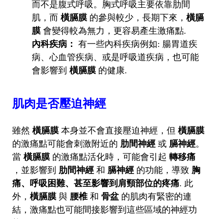
而不是腹式呼吸。胸式呼吸主要依靠肋間
肌，而
橫膈膜
的參與較少，長期下來，
橫膈
膜
會變得較為無力，更容易產生激痛點.
內科疾病：
有一些內科疾病例如: 腸胃道疾
病、心血管疾病、或是呼吸道疾病，也可能
會影響到
橫膈膜
的健康.
肌肉是否壓迫神經
雖然
橫膈膜
本身並不會直接壓迫神經，但
橫膈膜
的激痛點可能會刺激附近的
肋間神經
或
膈神經
。
當
橫膈膜
的激痛點活化時，可能會引起
轉移痛
，並影響到
肋間神經
和
膈神經
的功能，導致
胸
痛、呼吸困難、甚至影響到肩頸部位的疼痛
. 此
外，
橫膈膜
與
腰椎
和
骨盆
的肌肉有緊密的連
結，激痛點也可能間接影響到這些區域的神經功