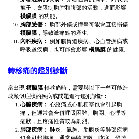
褲子，會限制胸腔和腹部的活動，進而影響
橫膈膜
的功能。
胸部受傷：
胸部外傷或撞擊可能會直接損傷
橫膈膜
，導致激痛點的產生.
內科疾病：
例如腸胃道疾病、心血管疾病或
呼吸道疾病，也可能會影響
橫膈膜
的健康.
轉移痛的鑑別診斷
當出現
橫膈膜
轉移痛時，需要與以下一些可能造
成類似症狀的疾病或問題進行鑑別診斷：
心臟疾病：
心絞痛或心肌梗塞也會引起胸
痛，但通常會合併呼吸困難、胸悶、心悸等
症狀，且疼痛性質較為劇烈。
肺部疾病：
肺炎、氣胸、肋膜炎等肺部疾病
也會引起胸痛，通常伴隨咳嗽、咳痰、發燒