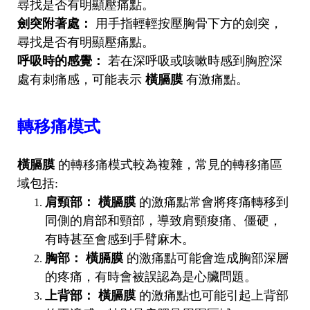
尋找是否有明顯壓痛點。
劍突附著處：
用手指輕輕按壓胸骨下方的劍突，
尋找是否有明顯壓痛點。
呼吸時的感覺：
若在深呼吸或咳嗽時感到胸腔深
處有刺痛感，可能表示
橫膈膜
有激痛點。
轉移痛模式
橫膈膜
的轉移痛模式較為複雜，常見的轉移痛區
域包括:
肩頸部：
橫膈膜
的激痛點常會將疼痛轉移到
同側的肩部和頸部，導致肩頸痠痛、僵硬，
有時甚至會感到手臂麻木。
胸部：
橫膈膜
的激痛點可能會造成胸部深層
的疼痛，有時會被誤認為是心臟問題。
上背部：
橫膈膜
的激痛點也可能引起上背部