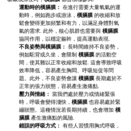
運動時的橫膈膜：
在進行需要大量氧氣的運
動時，例如跑步或游泳，
橫膈膜
的收縮和放
鬆會變得更加頻繁和有力，以滿足身體對氧
氣的需求. 此外，核心肌群也需要與
橫膈膜
協同作用，以穩定軀幹，提高運動表現.
不良姿勢與橫膈膜：
長時間維持不良姿勢，
例如駝背或久坐，會限制
橫膈膜
的活動空
間，使其難以正常收縮和放鬆. 這會導致呼吸
效率降低，容易產生胸悶、呼吸短促等問
題。此外，不良姿勢會讓
橫膈膜
長期處於不
正常的張力狀態，容易產生激痛點.
壓力與情緒：
當我們處於壓力或情緒緊張
時，呼吸會變得淺快，
橫膈膜
也容易處於緊
繃狀態。這種情況若長期持續，也會增加
橫
膈膜
產生激痛點的風險.
錯誤的呼吸方式：
有些人習慣用胸式呼吸，