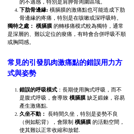
的不適感，特別是肩胛骨周圍區域。
下肋骨邊緣:
橫膈膜的激痛點也可能造成下肋
骨邊緣的疼痛，特別是在咳嗽或深呼吸時。
獨特之處：
橫膈膜
的轉移痛模式較為獨特，通常
是深層的、難以定位的痠痛，有時會合併呼吸不順
或胸悶感。
常見的引發肌肉激痛點的錯誤用力方
式與姿勢
錯誤的呼吸模式
：長期使用胸式呼吸，而不
是腹式呼吸，會導致
橫膈膜
缺乏鍛鍊，容易
產生激痛點.
久坐不動：
長時間久坐，特別是姿勢不良
（例如駝背），會限制
橫膈膜
的活動空間，
使其難以正常收縮和放鬆.