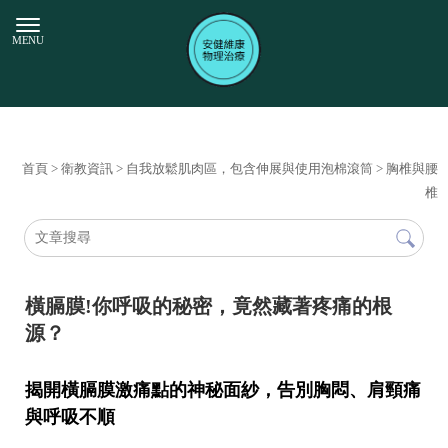
首頁
>
衛教資訊
>
自我放鬆肌肉區，包含伸展與使用泡棉滾筒
>
胸椎與腰
椎
橫膈膜!你呼吸的秘密，竟然藏著疼痛的根
源？
揭開橫膈膜激痛點的神秘面紗，告別胸悶、肩頸痛
與呼吸不順