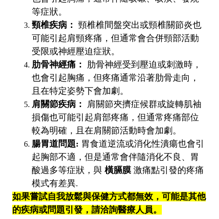
等症狀。
頸椎疾病：
頸椎椎間盤突出或頸椎關節炎也
可能引起肩頸疼痛，但通常會合併頸部活動
受限或神經壓迫症狀。
肋骨神經痛：
肋骨神經受到壓迫或刺激時，
也會引起胸痛，但疼痛通常沿著肋骨走向，
且在特定姿勢下會加劇。
肩關節疾病：
肩關節夾擠症候群或旋轉肌袖
損傷也可能引起肩部疼痛，但通常疼痛部位
較為明確，且在肩關節活動時會加劇。
腸胃道問題:
胃食道逆流或消化性潰瘍也會引
起胸部不適，但是通常會伴隨消化不良、胃
酸過多等症狀，與
橫膈膜
激痛點引發的疼痛
模式有差異.
如果嘗試自我放鬆與保健方式都無效，可能是其他
的疾病或問題引發，請洽詢醫療人員。