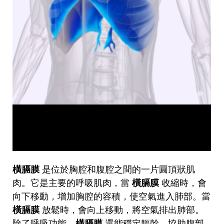
橫膈膜
是位於胸腔和腹腔之間的一片圓頂狀肌
肉。它是主要的呼吸肌肉，當
橫膈膜
收縮時，會
向下移動，增加胸腔的容積，使空氣進入肺部。當
橫膈膜
放鬆時，會向上移動，將空氣排出肺部。
除了呼吸功能，
橫膈膜
還能穩定軀幹、協助腹部