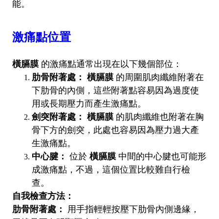
能。
激痛點位置
橫膈膜
的激痛點通常出現在以下幾個部位：
肋骨附著處：
橫膈膜
的周圍肌肉纖維附著在
下肋骨的內側，這些附著點容易因為過度使
用或長期壓力而產生激痛點。
劍突附著處：
橫膈膜
的肌肉纖維也附著在胸
骨下方的劍突，此處也容易因為壓力過大產
生激痛點。
中心腱：
位於
橫膈膜
中間的中心腱也可能形
成激痛點，不過，這個位置比較難自行檢
查。
自我檢查方法：
肋骨附著處：
用手指輕輕按壓下肋骨內側邊緣，