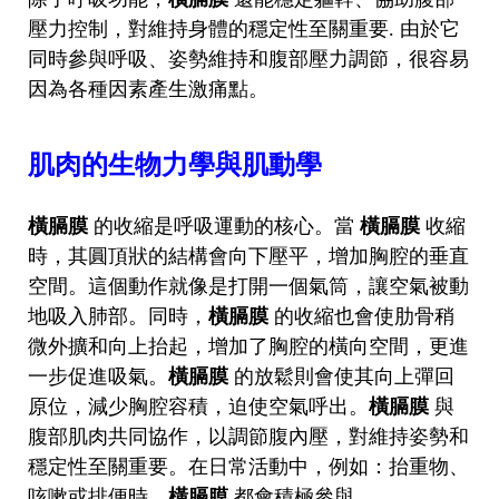
壓力控制，對維持身體的穩定性至關重要. 由於它
同時參與呼吸、姿勢維持和腹部壓力調節，很容易
因為各種因素產生激痛點。
肌肉的生物力學與肌動學
橫膈膜
的收縮是呼吸運動的核心。當
橫膈膜
收縮
時，其圓頂狀的結構會向下壓平，增加胸腔的垂直
空間。這個動作就像是打開一個氣筒，讓空氣被動
地吸入肺部。同時，
橫膈膜
的收縮也會使肋骨稍
微外擴和向上抬起，增加了胸腔的橫向空間，更進
一步促進吸氣。
橫膈膜
的放鬆則會使其向上彈回
原位，減少胸腔容積，迫使空氣呼出。
橫膈膜
與
腹部肌肉共同協作，以調節腹內壓，對維持姿勢和
穩定性至關重要。在日常活動中，例如：抬重物、
咳嗽或排便時，
橫膈膜
都會積極參與.